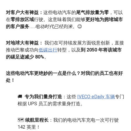
对客户大有裨益：
这些电动汽车的
尾气排放量为零
，可以
在
零排放区域
行驶。这意味着我们能够
更好地为拥堵城市
的客户服务
……
电动时代已经到来。
😉
对地球大有裨益：
我们在可持续发展方面锐意创新，直接
推动巴黎成功向
低碳出行
转型，以及
到 2050 年将该城市
的碳足迹减少 80%
。
这些电动汽车更绝妙的一点是什么？对我们的员工也有好
处！
🚚
专为我们量身打造
：这些
IVECO eDaily 车辆
专门
根据 UPS 员工的需求量身打造。
🗺
续航里程长
：我们的电动汽车充电一次可行驶
142 英里！