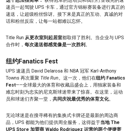
这个想法很简单：
获得冠军的运动员和我们行业领先的速
递员一起驾驶 UPS 卡车，通过官方锦标赛装备进行真正的
递送，让超级粉丝惊讶。接下来是真正的互动、真诚的对
话和粉丝反应，让每一站都难以忘怀。
Title Run
从更衣室到起居室
都取得了胜利。当企业与 UPS
合作时，
每次递送都感觉像是一次胜利
。
纽约Fanatics Fest
UPS 速递员 David Delarosa 和 NBA 冠军 Karl-Anthony
Towns 再次重聚
Title Run
。这一次，他们在
纽约 Fanatics
Fest
——全球最大的体育和收藏品盛会上，用独家装备和
难忘时刻为忠实的尼克斯球迷带来了惊喜。在这里，运动
员和球迷们齐聚一堂，
共同庆祝最优秀的体育文化
。
无论球迷是在搜寻稀有的集换式卡牌还是最新的周边商
品，UPS 都能为他们提供周全服务，这得益于
当地 The
UPS Store 加盟商 Waldo Rodriguez 运营的两个便捷寄