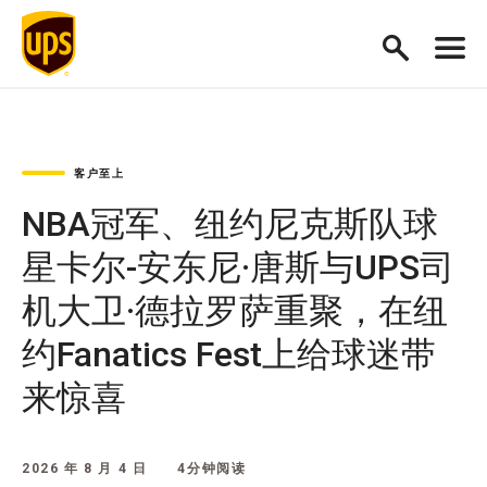
客户至上
NBA冠军、纽约尼克斯队球
星卡尔-安东尼·唐斯与UPS司
机大卫·德拉罗萨重聚，在纽
约Fanatics Fest上给球迷带
来惊喜
2026 年 8 月 4 日
4分钟阅读