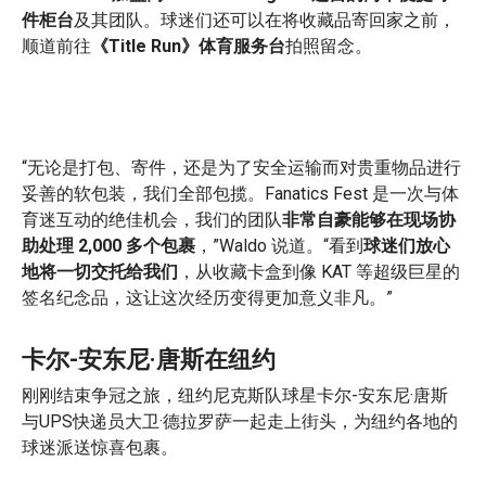
件柜台
及其团队。球迷们还可以在将收藏品寄回家之前，
顺道前往
《Title Run》体育服务台
拍照留念。
“无论是打包、寄件，还是为了安全运输而对贵重物品进行
妥善的软包装，我们全部包揽。Fanatics Fest 是一次与体
育迷互动的绝佳机会，我们的团队
非常自豪能够在现场协
助处理 2,000 多个包裹
，”Waldo 说道。“看到
球迷们放心
地将一切交托给我们
，从收藏卡盒到像 KAT 等超级巨星的
签名纪念品，这让这次经历变得更加意义非凡。”
卡尔-安东尼·唐斯在纽约
刚刚结束争冠之旅，纽约尼克斯队球星卡尔-安东尼·唐斯
与UPS快递员大卫·德拉罗萨一起走上街头，为纽约各地的
球迷派送惊喜包裹。