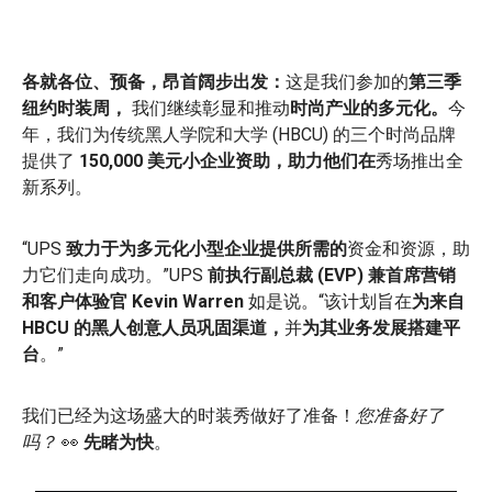
各就各位、预备，昂首阔步出发：
这是我们参加的
第三季
纽约时装周，
我们
继续彰显和推动
时尚产业的多元化。
今
年，我们为传统黑人学院和大学 (HBCU) 的三个时尚品牌
提供了
150,000 美元小企业资助，助力他们在
秀场推出全
新系列。
“UPS
致力于为多元化小型企业提供所需的
资金和资源，助
力它们走向成功。”UPS
前执行副总裁 (EVP) 兼首席营销
和客户体验官 Kevin Warren
如是说。“该计划旨在
为来自
HBCU 的黑人创意人员巩固渠道，
并
为其业务发展
搭建平
台
。”
我们已经为这场盛大的时装秀做好了准备！
您准备好了
吗？
👀
先睹为快
。