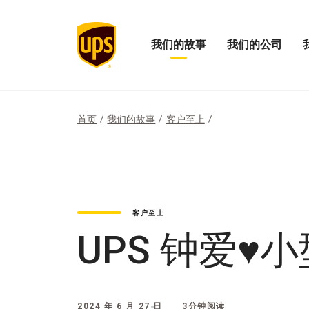
我们的故事
我们的公司
打
打
打
开
开
开
我
我
“我
们
们
们
的
的
的
首页
我们的故事
客户至上
故
公
影
事
司
响
菜
菜
力”
单
单
菜
单
客户至上
UPS 钟爱
2024 年 6 月 27 日
3分钟阅读