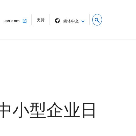
在
支持
在
ups.com
简体中文
新
同
窗
一
口
窗
中
口
打
中
开
打
开
际中小型企业日