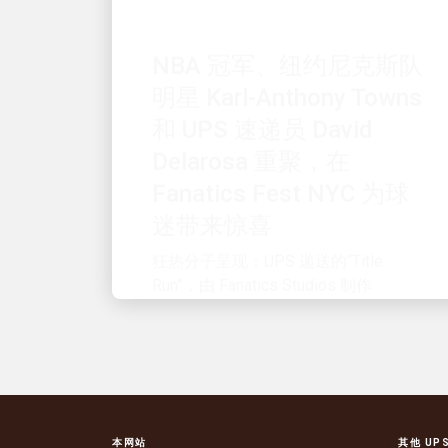
NBA 冠军、纽约尼克斯队
明星 Karl-Anthony Towns
和 UPS 速递员 David
Delarosa 重聚，在
Fanatics Fest NYC 为球
迷带来惊喜
狂热分子呈现：UPS 递送的“Title
Run”，由 Fanatics Studios 制作
本网站
其他 UP