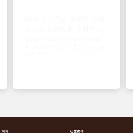
UPS 让小型企业寄件变得
前所未有轻松的 3 种方式
全新数字工具赋予小企业主更多控制
权、更好的可见性，并减少在物流上花
费的时间
S 网站
社交媒体