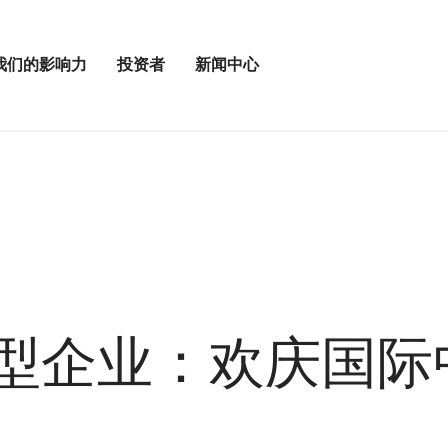
我们的影响力
投资者
新闻中心
打
打
开
开
投
新
资
闻
者
中
菜
心
单
菜
单
♥小型企业：欢庆国