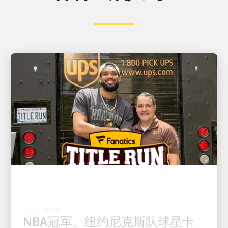
客户至上
NBA冠军、纽约尼克斯队球星卡
尔-安东尼·唐斯与UPS司机大卫·德