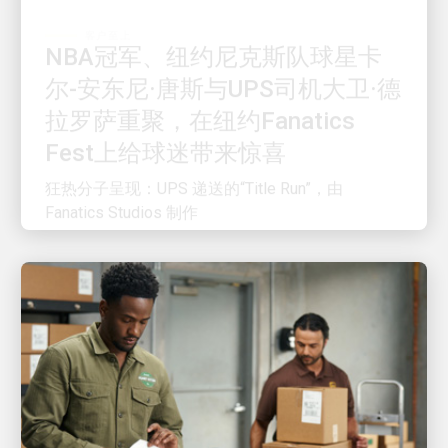
NBA冠军、纽约尼克斯队球星卡
尔-安东尼·唐斯与UPS司机大卫·德
拉罗萨重聚，在纽约Fanatics
Fest上给球迷带来惊喜
狂热分子呈现：UPS 递送的“Title Run”，由
Fanatics Studios 制作