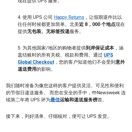
现在提供 UPS 服务。
4. 使用 UPS 公司
Happy Returns
，让假期退件比以
往任何时候都更加简单。北美
近 8，000 个地点
现在
提供
无包装、无标签投递
服务。
5. 为其他国家/地区的购物者提供
到岸保证成本
，涵
盖结账时的所有关税、税款和费用。通过
UPS
Global Checkout
，您的客户知道他们不会受到
意外
递送费用
的影响。
我们随时准备为像您这样的客户提供灵活、可见性和便利
的节假日递送服务。 而您在安全的手中，🤲Newsweek 连
续第二年将 UPS 评为
最佳
运输和递送服务榜
首。
接下来，列好清单、仔细核对，便可让 UPS 发货。