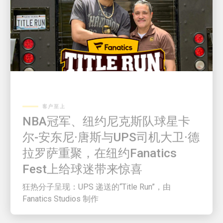
客户至上
NBA冠军、纽约尼克斯队球星卡
尔-安东尼·唐斯与UPS司机大卫·德
拉罗萨重聚，在纽约Fanatics
Fest上给球迷带来惊喜
狂热分子呈现：UPS 递送的“Title Run”，由
Fanatics Studios 制作