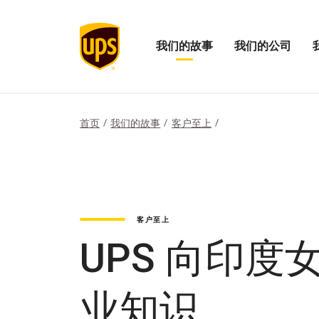
我们的故事
我们的公司
打
打
打
开
开
开
我
我
“我
们
们
们
的
的
的
首页
我们的故事
客户至上
故
公
影
事
司
响
菜
菜
力”
单
单
菜
单
客户至上
UPS 向印
业知识