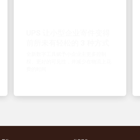
客户至上
UPS 让小型企业寄件变得
前所未有轻松的 3 种方式
全新数字工具赋予小企业主更多控制
权、更好的可见性，并减少在物流上花
费的时间