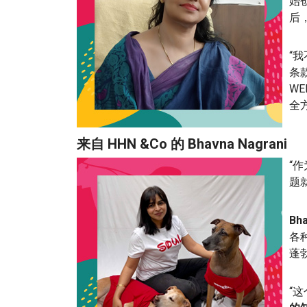
始
后
“
条
WE
全
来自 HHN &Co 的 Bhavna Nagrani
“
题
Bha
各
蓬
“