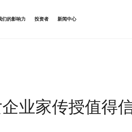
我们的影响力
投资者
新闻中心
打
打
开
开
投
新
资
闻
者
中
菜
心
单
菜
单
度女企业家传授值得