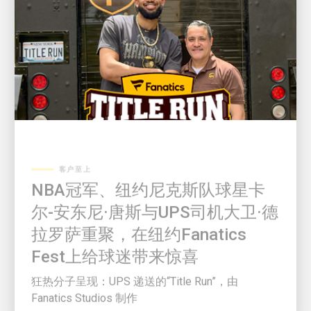
客户至上
NBA冠军、纽约尼克斯队球星卡
尔-安东尼·唐斯与UPS司机大卫·德
拉罗萨重聚，在纽约Fanatics
Fest上给球迷带来惊喜
狂热分子呈现：UPS 递送的“Title Run”，由
Fanatics Studios 制作