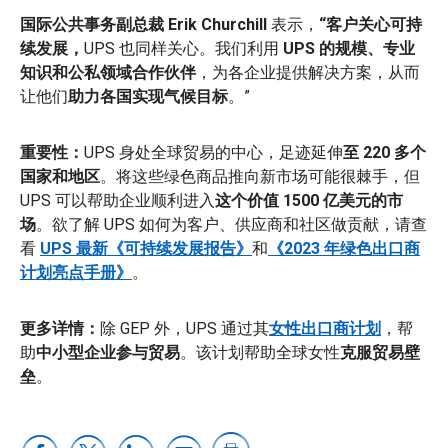
国际公共事务副总裁 Erik Churchill
表示，
“客户关心可持
续发展，
UPS 也同样关心。我们利用
UPS 的规模、专业
知识和公私领域合作伙伴
，为各企业提供解决方案，从而
让他们
助力各国实现气候目标
。”
重要性：
UPS 身处全球贸易的中心，足迹延伸
至 220 多个
国家和地区
。将这些绿色商品推向新市场可能很棘手，但
UPS 可以帮助企业顺利进入
这个价值 1500 亿美元的市
场
。欲了解 UPS 如何为客户、供应商和社区做贡献，请查
看
UPS 最新《可持续发展报告》
和
《2023 年绿色出口商
计划亮点手册》
。
更多详情：
除 GEP 外，UPS 通过其
女性出口商计划
，帮
助
中小型企业参与贸易
。该计划帮助全球女性
克服贸易壁
垒
。