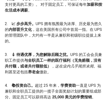
支付更高的工资）。
对于固定员工，可保证每年
加薪和按
生活成本调薪
。
2.
📈 步步高升。
UPS 拥有氛围最为浓厚、历史最为悠久
的
内部晋升文化
，这在美国所有公司中首屈一指。在 UPS
的管理团队中，大约有一半是从兼职和初级职位提拔上来
的。
3.
💉 待遇优厚，为您解除后顾之忧。
UPS 的工会会员兼
职工作提供
与全职员工一样的医疗福利（无免赔额，没有
共付额，或者共付额较低）
，
这在业内几乎闻所未闻
。福
利甚至还包括
养老金
缴款。
4.
📚投资自己。
超过 25 年来，
学费资助
一直是 UPS 为
兼职和全职员工提供的一揽子全面奖励计划的重要组成部
分。固定员工可以获得高达
25,000 美元的学费报销
。