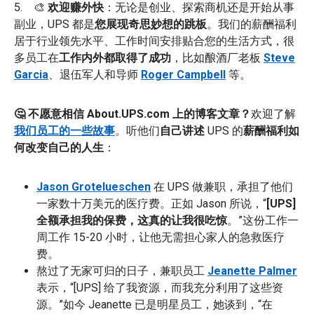
5. 🎨
欢迎赚外快
：无论是创业、探索商机还是开始从事
副业，UPS 都是
您展现奇思妙想的跳板
。我们的薪酬福利
居于行业领先水平、工作时间安排贴合您的生活方式，很
多员工在
工作内外都取得了成功
，比如酿酒厂老板
Steve
Garcia
、退伍军人和导师
Roger Campbell
等。
🤔 不愿意相信 About.UPS.com 上的博客文章？
欢迎了解
我们员工的一些故事
。听他们
自己讲述
UPS 的
薪酬福利如
何改变自己的人生
：
Jason Grotelueschen
在 UPS 做兼职，承担了他们
一家数十万美元的医疗费。正如 Jason 所说，“
[UPS]
全额承担我的保费，这真的让我很吃惊
。”这份工作一
周工作 15-20 小时，让他无需担心家人的急救医疗
费。
熬过了无家可归的日子，兼职员工
Jeanette Palmer
表示，“[UPS] 给了我资源，而我充分利用了这些资
源。”如今 Jeanette 已是明星员工，她谈到，“在