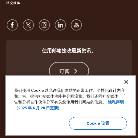
社交媒体
使用邮箱接收最新资讯。
订阅
我们使用 Cookie 以允许我们网站的正常工作、个性化设计内容
和广告、提供社交媒体功能并分析流量。我们还同社交媒体、广
防止欺诈
条款与条件
网站使用条款
隐私声明
Cookie 设置
告和分析合作伙伴分享有关您使用我们网站的信息。
隐私声明
（2025 年 6 月 20 日更新)
版权所有 ©1994 - 2026 United Parcel Service of America, Inc. 保留所有
权利。不想再通过电子邮件收到最新资讯？
请点击此处取消订阅
Cookie 设置
若要更新所有其他 UPS 电子邮件偏好或取消订阅 UPS 市场营销电子邮
件，
请点击此处。