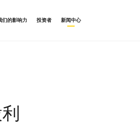
我们的影响力
投资者
新闻中心
打
打
开
开
投
新
资
闻
者
中
菜
心
单
菜
单
股利