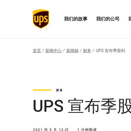
我们的故事
我们的公司
打
打
打
开
开
开
我
我
“我
们
们
们
的
的
的
首页
新闻中心
新闻稿
财务
UPS 宣布季股利
故
公
影
事
司
响
菜
菜
力”
单
单
菜
单
财务
UPS 宣布季
2021 年 5 月 12 日
1 分钟阅读