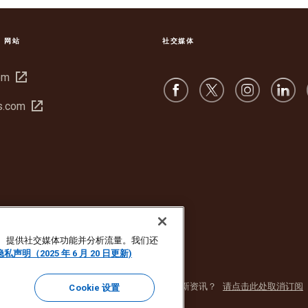
S 网站
社交媒体
在
om
新
在
s.com
窗
新
口
窗
中
口
打
中
开
打
开
广告、提供社交媒体功能并分析流量。我们还
隐私声明（2025 年 6 月 20 日更新)
声明
Cookie 设置
f America, Inc. 保留所有权利。不想再通过电子邮件收到最新资讯？
请点击此处取消订阅
Cookie 设置
场营销电子邮件，
请点击此处。