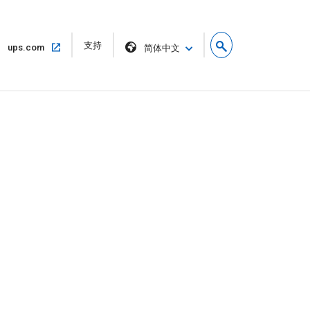
在
支持
在
ups.com
简体中文
新
同
窗
一
口
窗
中
口
打
中
开
打
开