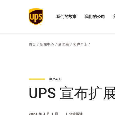
我们的故事
我们的公司
打
打
打
开
开
开
我
我
“我
们
们
们
的
的
的
首页
新闻中心
新闻稿
客户至上
故
公
影
事
司
响
菜
菜
力”
单
单
菜
单
客户至上
UPS 宣布扩
2024 年 4 月 1 日
1 分钟阅读