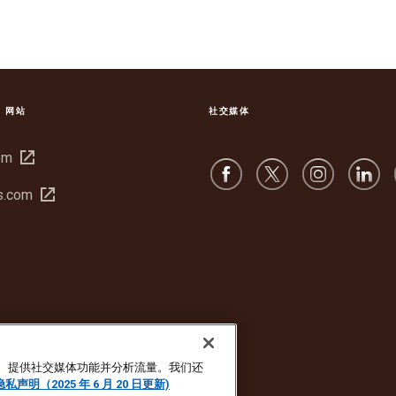
S 网站
社交媒体
在
om
新
在
s.com
窗
新
口
窗
中
口
打
中
开
打
开
广告、提供社交媒体功能并分析流量。我们还
隐私声明（2025 年 6 月 20 日更新)
声明
Cookie 设置