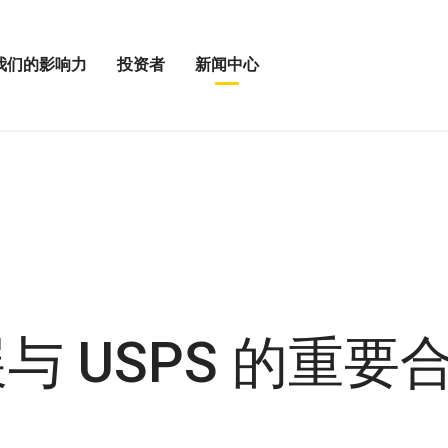
我们的影响力
投资者
新闻中心
打
打
开
开
投
新
资
闻
者
中
菜
心
单
菜
单
展与 USPS 的重