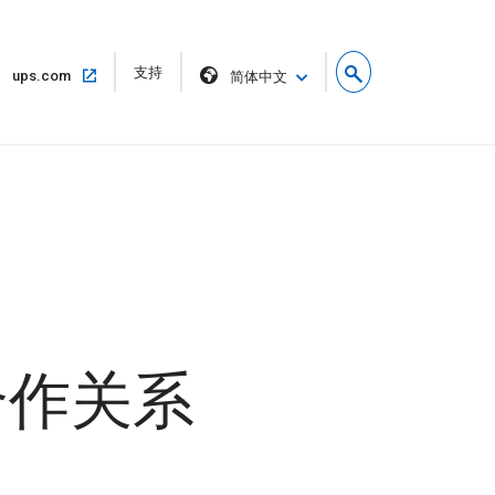
在
支持
在
ups.com
简体中文
新
同
窗
一
口
窗
中
口
打
中
开
打
开
要合作关系