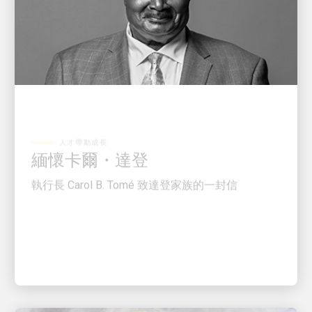
人才帶動成長
緬懷卡爾・達登
執行長 Carol B. Tomé 致達登家族的一封信