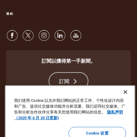
連結
訂閱以獲得第一手新聞。
訂閱
我们使用 Cookie 以允许我们网站的正常工作、个性化设计内容
和广告、提供社交媒体功能并分析流量。我们还同社交媒体、广
防止詐欺
條款及限制
網站使用條款
隱私權聲明
Cookie 設定
告和分析合作伙伴分享有关您使用我们网站的信息。
隐私声明
（2025 年 6 月 20 日更新)
版權所有 ©1994－2026 United Parcel Service of America, Inc.。保留一
切權利。不想再收到電子郵件的最新訊息？
請在這裡取消訂閱
Cookie 设置
若要更新其他所有 UPS 電子郵件偏好設定或取消訂閱 UPS 行銷電子郵