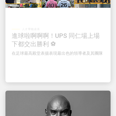
人才帶動成長
進球啦啊啊啊！UPS 同仁場上場
下都交出勝利 ⚽
在足球最高殿堂表揚表現最出色的領導者及其團隊