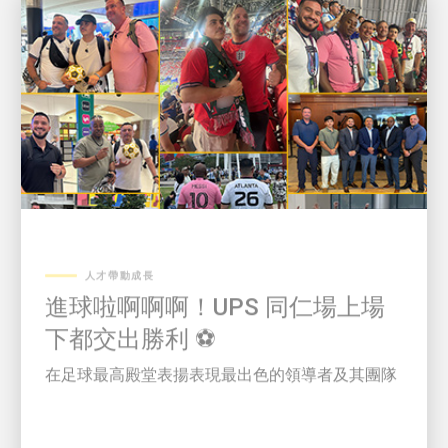
人才帶動成長
進球啦啊啊啊！UPS 同仁場上場
下都交出勝利 ⚽
在足球最高殿堂表揚表現最出色的領導者及其團隊