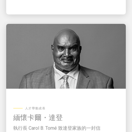
人才帶動成長
緬懷卡爾・達登
執行長 Carol B. Tomé 致達登家族的一封信