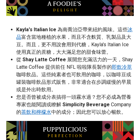
Kayla's Italian Ice
為南喬治亞帶來紐約風味。這些
冰
品
富含當地種植的水果，而且不含麩質、乳製品及大
豆。而且，更不用說會用到代糖，Kayla's Italian Ice
使用真正的蔗糖，大大滿足您的甜食味蕾。
從
Shay Latte Coffee
展開您充滿活力的一天，Shay
Latte Coffee 提供前任 NFL 啦啦隊長製作的
即飲冷萃
咖啡飲品。這些純素者也可飲用的咖啡，以咖啡豆或
罐裝咖啡飲品形式販售，非常適合在步調緩慢的早晨
或是外出時飲用。
您是否曾被成分表搞得一頭霧水過？您不必成為營養
專家也能閱讀或瞭解
Simplicity Beverage
Company
的
茶飲和檸檬水
中的成分；因此您可以放心暢飲。