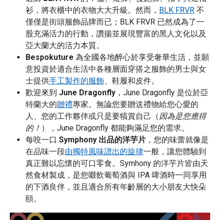
衫，將衣櫃中的衣物大大升級。然而，
BLK FRVR
不
僅僅是街頭服飾品牌而已；BLK FRVR 已然成為了一
股充滿活力的行動，讚揚並展現豐富的黑人文化以及
亞大蘭大的活力本質。
Bespokuture
為全國各地醉心於享受奢華生活，並願
意投資於適合生活中各種層面穿搭之服飾的男士與女
士提供
手工製作的服飾
、鞋履和皮件。
歡迎來到
June Dragonfly
，June Dragonfly 是位於亞
特蘭大的
贈禮
專家。無論您要贈送禮物給您心愛的
人、您的工作夥伴或只是要犒賞自己（
因為是您應得
的！
），June Dragonfly 都能夠滿足您的需求。
每咬一口
Symphony 出品的洋芋片
，您的味蕾就像是
在品味一段
由獨特風味譜出的旋律
一般，讓您體驗到
真正難以忘懷的可口零食。Symhony 的洋芋片皆由天
然食材製成，是您啜飲葡萄酒與 IPA 啤酒時一同享用
的下酒良伴，並且適合所有年齡層的大小朋友大快朵
頤。