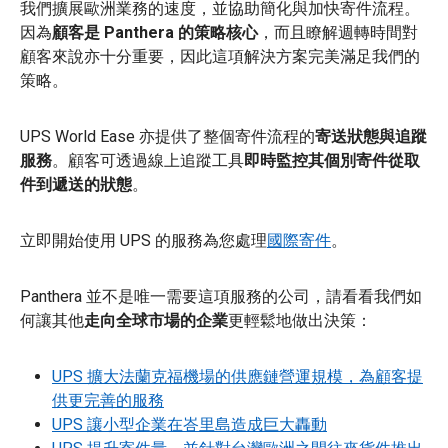
我們擴展歐洲業務的速度，並協助簡化與加快寄件流程。
因為
顧客是 Panthera 的策略核心
，而且瞭解週轉時間對
顧客來說亦十分重要，因此這項解決方案完美滿足我們的
策略。
UPS World Ease 亦提供了整個寄件流程的
寄送狀態與追蹤
服務
。顧客可透過線上追蹤工具
即時監控其個別寄件從取
件到遞送的狀態
。
立即開始使用 UPS 的服務為您處理
國際寄件
。
Panthera 並不是唯一需要這項服務的公司，請看看我們如
何讓其他
走向全球市場的企業
更輕鬆地做出決策：
UPS 擴大法蘭克福機場的供應鏈營運規模，為顧客提
供更完善的服務
UPS 讓小型企業在峇里島造成巨大轟動