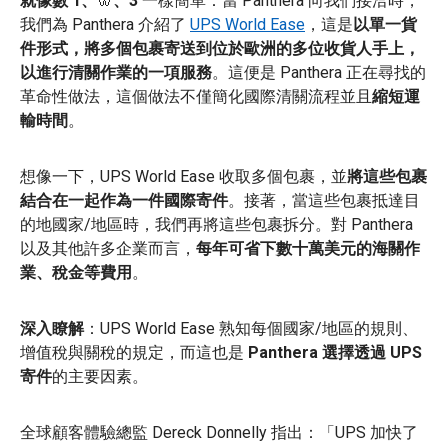
就像數 1、
🦷
、3
一樣簡單：當 Panthera 向我們接洽時，
我們為 Panthera 介紹了
UPS World Ease
，這是
以單一貨
件形式，將多個包裹寄送到位於歐洲的多位收貨人手上，
以進行清關作業的一項服務
。這便是 Panthera 正在尋找的
革命性做法，這個做法不僅簡化國際清關流程並且
縮短運
輸時間
。
想像一下，UPS World Ease 收取多個包裹，並
將這些包裹
結合在一起作為一件國際寄件
。接著，當這些包裹抵達目
的地國家/地區時，我們再將這些包裹拆分。對 Panthera
以及其他許多企業而言，
每年可省下數十萬美元的海關作
業、稅金等費用
。
深入瞭解
：UPS World Ease 熟知每個國家/地區的規則、
增值稅與關稅的規定，而這也是
Panthera 選擇透過 UPS
寄件
的主要因素。
全球顧客體驗總監 Dereck Donnelly 指出：「UPS 加快了