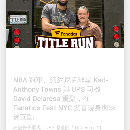
客戶至上
NBA 冠軍、紐約尼克球星 Karl-
Anthony Towns 與 UPS 司機
David Delarosa 重聚，在
Fanatics Fest NYC 驚喜現身與球
迷互動
狂熱份子展現：UPS 遞送的「Title Run」由
Fanatics Studios 生產