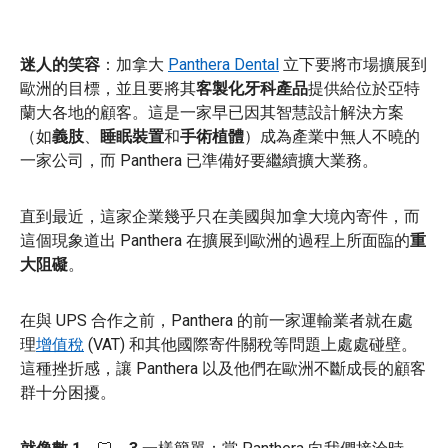
迷人的笑容
：加拿大
Panthera Dental
立下要將市場擴展到
歐洲的目標，並且要將其
客製化牙科產品
提供給位於亞特
蘭大各地的顧客。這是一家早已因其智慧設計解決方案
（如
義肢
、
睡眠裝置
和
手術
植體
）成為產業中無人不曉的
一家公司，而 Panthera 已準備好要繼續擴大業務。
直到最近，這家企業幾乎只在美國與加拿大境內寄件，而
這個現象道出 Panthera 在擴展到歐洲的過程上所面臨的
重
大阻礙
。
在與 UPS 合作之前，Panthera 的前一家運輸業者就在處
理
增值稅
(VAT) 和其他國際寄件關稅等問題上處處碰壁。
這種挫折感，讓 Panthera 以及他們在歐洲不斷成長的顧客
群十分困擾。