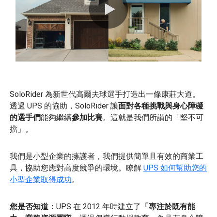
0:00 / 0:45
SoloRider 為新世代高爾夫球選手打造出一條康莊大道。
透過 UPS 的協助，SoloRider 讓
面對各種挑戰與身心障礙
的選手們
能夠繼續
參加比賽
。這就是我們所謂的「堅不可
擋」。
我們是小型企業的擁護者，我們提供簡單且有效的商業工
具，協助您應對高度競爭的環境。瞭解
UPS 如何幫助您的
小型企業取得成功
。
您是否知道：
UPS 在 2012 年時建立了
「專注於既有能