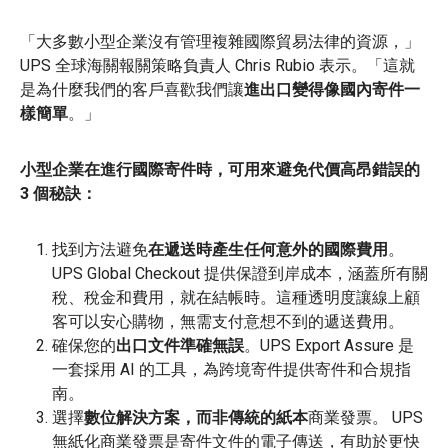
「大多數小型企業沒有管理複雜國際貿易法律的資源，」
UPS 全球海關報關策略負責人 Chris Rubio 表示。「這就
是為什麼我們的客戶喜歡我們讓
進出口變得像國內寄件一
樣簡單
。」
小型企業在進行國際寄件時，可用來避免代價高昂錯誤的
3 個秘訣：
找到方法避免
在遞送時產生任何意外的國際費用
。
UPS Global Checkout 提供保證到岸成本，涵蓋所有關
稅、稅金和費用，就在結帳時。這種透明度讓線上顧
客可以安心購物，無需支付意想不到的遞送費用。
確保您的
出口文件準確無誤
。UPS Export Assure 是
一套採用 AI 的工具，為跨境寄件提供寄件和合規指
南。
選擇
數位解決方案，而非傳統的紙本
商業發票。
UPS
無紙化商業發票是寄件文件的電子傳送，有助於更快