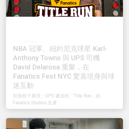
客戶至上
NBA 冠軍、紐約尼克球星 Karl-
Anthony Towns 與 UPS 司機
David Delarosa 重聚，在
Fanatics Fest NYC 驚喜現身與球
迷互動
狂熱份子展現：UPS 遞送的「Title Run」由
Fanatics Studios 生產