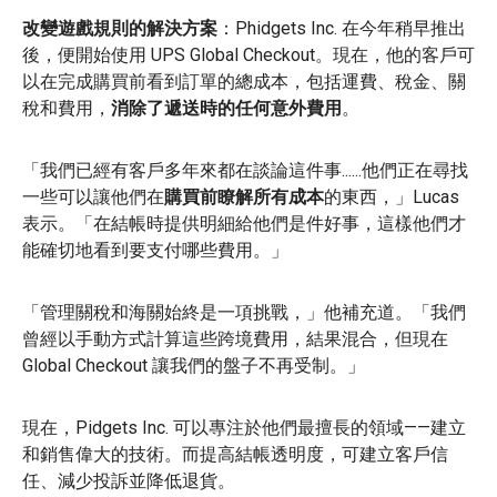
改變遊戲規則的解決方案
：Phidgets Inc. 在今年稍早推出
後，便開始使用 UPS Global Checkout。現在，他的客戶可
以在完成購買前看到訂單的總成本，包括運費、稅金、關
稅和費用，
消除了遞送時的任何意外費用
。
「我們已經有客戶多年來都在談論這件事......他們正在尋找
一些可以讓他們在
購買前瞭解所有成本
的東西，」Lucas
表示。「在結帳時提供明細給他們是件好事，這樣他們才
能確切地看到要支付哪些費用。」
「管理關稅和海關始終是一項挑戰，」他補充道。「我們
曾經以手動方式計算這些跨境費用，結果混合，但現在
Global Checkout 讓我們的盤子不再受制。」
現在，Pidgets Inc. 可以專注於他們最擅長的領域——建立
和銷售偉大的技術。而提高結帳透明度，可建立客戶信
任、減少投訴並降低退貨。