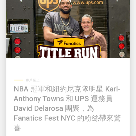
客戶至上
NBA 冠軍和紐約尼克隊明星 Karl-
Anthony Towns 和 UPS 運務員
David Delarosa 團聚，為
Fanatics Fest NYC 的粉絲帶來驚
喜
狂熱份子展現：UPS 遞送的「Title Run」由