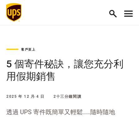
客戶至上
5 個寄件秘訣，讓您充分利
用假期銷售
2025 年 12 月 4 日
2十三分鐘閱讀
透過 UPS 寄件既簡單又輕鬆......隨時隨地