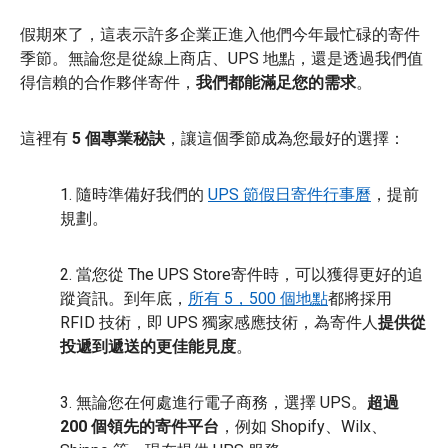
假期來了，這表示許多企業正進入他們今年最忙碌的寄件
季節。無論您是從線上商店、UPS 地點，還是透過我們值
得信賴的合作夥伴寄件，
我們都能滿足您的需求
。
這裡有
5 個專業秘訣
，讓這個季節成為您最好的選擇：
1. 隨時準備好我們的
UPS 節假日寄件行事曆
，提前
規劃。
2. 當您從 The UPS Store寄件時，可以獲得更好的追
蹤資訊。到年底，
所有 5，500 個地點
都將採用
RFID 技術，即 UPS 獨家感應技術，為寄件人
提供從
投遞到遞送的更佳能見度
。
3. 無論您在何處進行電子商務，選擇 UPS。
超過
200 個領先的寄件平台
，例如 Shopify、Wilx、