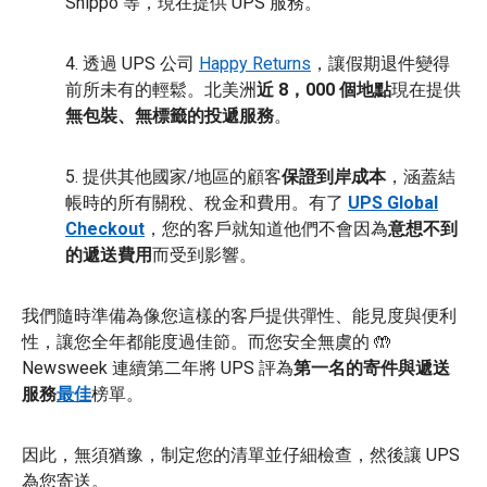
Shippo 等，現在提供 UPS 服務。
4. 透過 UPS 公司
Happy Returns
，讓假期退件變得
前所未有的輕鬆。北美洲
近 8，000 個地點
現在提供
無包裝、無標籤的投遞服務
。
5. 提供其他國家/地區的顧客
保證到岸成本
，涵蓋結
帳時的所有關稅、稅金和費用。有了
UPS Global
Checkout
，您的客戶就知道他們不會因為
意想不到
的遞送費用
而受到影響。
我們隨時準備為像您這樣的客戶提供彈性、能見度與便利
性，讓您全年都能度過佳節。而您安全無虞的 🤲
Newsweek 連續第二年將 UPS 評為
第一名的寄件與遞送
服務
最佳
榜單。
因此，無須猶豫，制定您的清單並仔細檢查，然後讓 UPS
為您寄送。