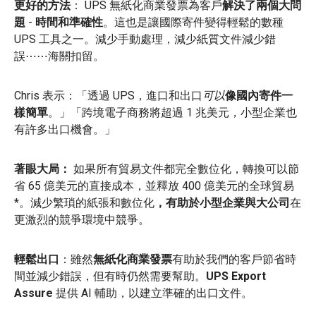
更好的方法
：
UPS 無紙化商業發票為客戶
解決了兩個大問
題
-
時間和準確性
。這也是讓國際寄件變得輕鬆的數種
UPS 工具之一。減少手動處理，減少紙質文件減少錯
誤⋯⋯海關扣留。
Chris 表示：「透過 UPS，進口和出口
可以
像國內寄件一
樣簡單
。」「跨境電子商務將超過 1 兆美元，小型企業也
有許多出口機會。」
著眼大局：
如果所有貿易文件都完全數位化，轉換可以節
省 65 億美元的直接成本，並釋放 400 億美元的全球貿易
*。減少繁瑣的紙張和數位化
，有助於小型企業與大公司
在
更激烈的競爭環境中競爭。
輕鬆出口
：雖然
無紙化商業發票
有助於我們的客戶節省時
間並減少錯誤，但有時仍然需要幫助。
UPS Export
Assure
提供 AI 輔助，以建立準確的出口文件。