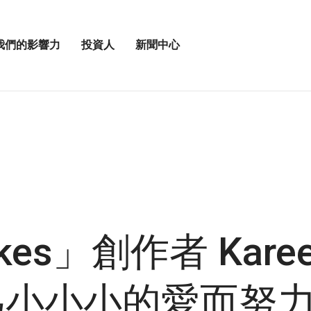
我們的影響力
投資人
新聞中心
打
打
開
開
投
新
資
聞
人
中
選
心
單
選
單
akes」創作者 Kare
，為小小小的愛而努