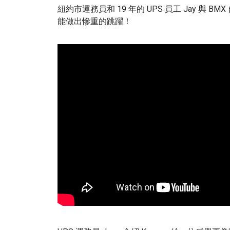
紐約市運務員和 19 年的 UPS 員工 Jay 與 BM
能做出慘重的跳躍！