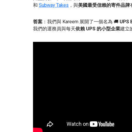
和
Subway Takes
，與
美國最受信賴的寄件品牌
答案
：我們與 Kareem 展開了一個名為 🚚
UPS B
我們的運務員與每天
依賴 UPS 的小型企業
建立