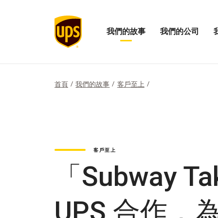
我們的故事
我們的公司
打
開
開
開
啟
啟
我
我
我
們
們
們
的
的
的
首頁
我們的故事
客戶至上
故
公
影
事
司
響
選
功
力
單
能
選
表
單
客戶至上
「Subway T
UPS 合作