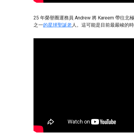
25 年榮譽圈運務員 Andrew 將 Kareem 帶往北極....
之一
的星球聖誕老
人。這可能是目前最嚴峻的時