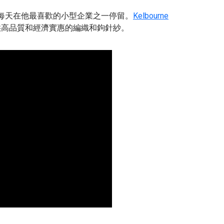
le 先生）每天在他最喜歡的小型企業之一停留。
Kelbourne
供高品質和經濟實惠的編織和鉤針紗。