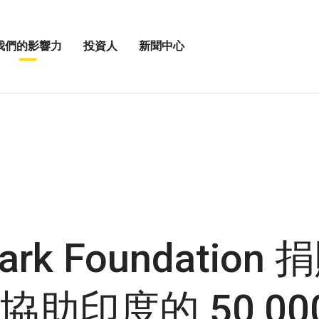
我們的影響力
投資人
新聞中心
打
打
開
開
投
新
資
聞
人
中
選
心
單
選
單
ark Foundation 
助印度的 50,00