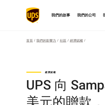
我們的故事
我們的公司
打
開
開
開
啟
啟
我
我
我
們
們
們
的
的
的
首頁
我們的影響力
社區
經濟賦權
故
公
影
事
司
響
選
功
力
單
能
選
表
單
經濟賦權
UPS 向 Samp
美元的贈款，協