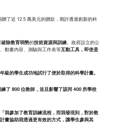
贈了近 12.5 萬美元的贈款，期許透過創新的科
展
破除教育弱勢
的
技術資源與訓練
。政府設立的公
、動畫內容、測驗與工作表等
互動工具，
即使是
年級的學生
成功地試行了
便於取得的
科學計畫
。
練了 800 位教師
，並且
影響了該邦
400 所學校
 說道：「我參加了教育訓練流程，而我發現到，對於教
計畫協助我
透過更有效的方式，讓學生參與其