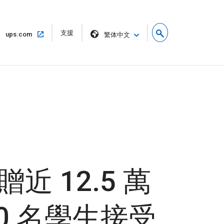
在
支援
在
ups.com
繁体中文
新
相
視
同
窗
的
開
視
啟
窗
中
開
啟
捐贈近 12.5 萬
0 名學生接受