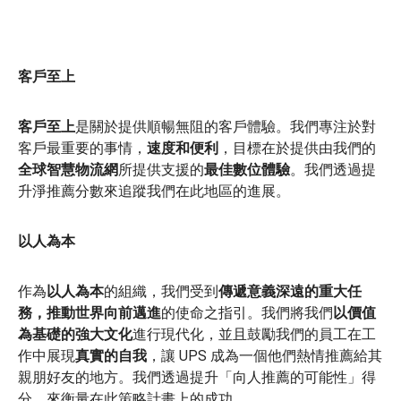
客戶至上
客戶至上
是關於提供順暢無阻的客戶體驗。我們專注於對
客戶最重要的事情，
速度和便利
，目標在於提供由我們的
全球智慧物流網
所提供支援的
最佳數位體驗
。我們透過提
升淨推薦分數來追蹤我們在此地區的進展。
以人為本
作為
以人為本
的組織，我們受到
傳遞意義深遠的重大任
務，推動世界向前邁進
的使命之指引。我們將我們
以價值
為基礎的強大文化
進行現代化，並且鼓勵我們的員工在工
作中展現
真實的自我
，讓 UPS 成為一個他們熱情推薦給其
親朋好友的地方。我們透過提升「向人推薦的可能性」得
分，來衡量在此策略計畫上的成功。