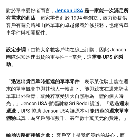
對於單車愛好者而言，
Jenson USA
是一家能一次滿足所
有需求的商店
。這家零售商於 1994 年創立，致力於提供
客戶有關公路和山路單車的卓越保養維修服務，也銷售單
車零件與相關配件。
設定步調：
由於大多數客戶均在線上訂購，因此 Jenson
團隊深知迅速出貨的重要性——當然，這
需要 UPS 的幫
助
。
「
迅速出貨且準時抵達的單車零件
，表示某位騎士能在週
末的單車競賽中與其他人一較高下、能與親友在週末騎著
單車出外踏青，或純粹享受與大自然融為一體的個人時
光，」Jenson USA 營運副總 Sri Reddi 說道。「透過
週末
遞送
，UPS 協助 Jenson USA 讓原本可能錯過的
週末單車
體驗
成真，為客戶節省數千、甚至數十萬美元的費用。」
輪胎與路面接觸之處：
客戶至上是我們策略的核心，而