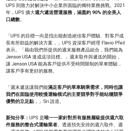
UPS 則致力於解決中小企業所面臨的獨特業務挑戰。2021
年，UPS 擴大
週六遞送營運服務，涵蓋約 90% 的全美人
口總數
。
「UPS 的目標一向是找出能創造絕佳客戶體驗、對客戶成
長有所助益的解決方案，」UPS 資深客戶經理 Flavio Pfeil
表示。「藉由我們所提供的週末服務產品組合，我們能為
Jenson USA 達成這項目標。」週末取件與遞送的開始，
讓 Jenson USA 能為客戶提供不受時間限制的單車體驗，
讓客戶享有更好的服務。
「週末遞送讓我們能
滿足客戶的單車騎乘需求，同時也讓
我們在面臨使用較慢運輸模式的主要競爭對手能站穩競爭
優勢的立足點
，」Sri 說道。
新知分享：
UPS 是
唯一一家針對所有服務層級提供週六取
件服務的整合式運輸業者
。透過預先安排的週六取件、週