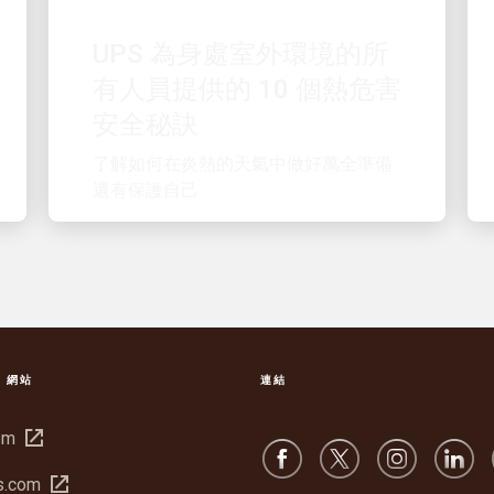
UPS 為身處室外環境的所
有人員提供的 10 個熱危害
安全秘訣
了解如何在炎熱的天氣中做好萬全準備
還有保護自己
S 網站
連結
在
om
新
在
s.com
視