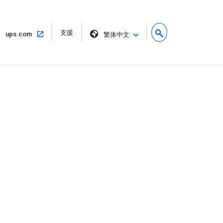
在
支援
在
ups.com
繁体中文
新
相
視
同
窗
的
開
視
啟
窗
中
開
啟