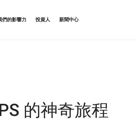
我們的影響力
投資人
新聞中心
打
打
開
開
投
新
資
聞
人
中
選
心
單
選
單
PS 的神奇旅程