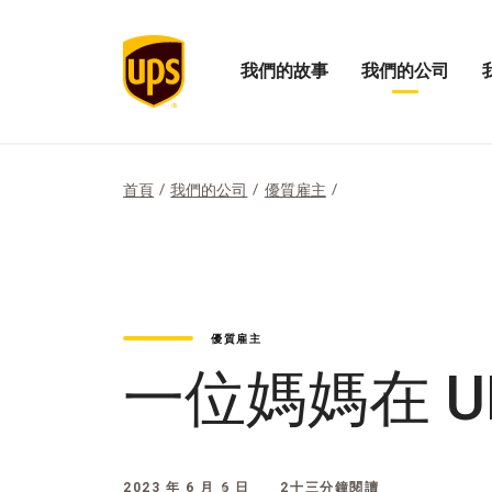
我們的故事
我們的公司
打
開
開
開
啟
啟
我
我
我
們
們
們
的
的
的
首頁
我們的公司
優質雇主
故
公
影
事
司
響
選
功
力
單
能
選
表
單
優質雇主
一位媽媽在 U
2023 年 6 月 6 日
2十三分鐘閱讀