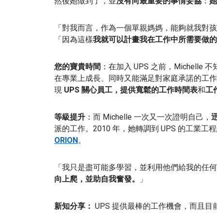
然後她做到了，並
沒有向最重要的事情妥協
：
她
「對我而言，作為一個單親媽媽，能夠就我對孩子的
「因為這樣
我就可以計畫我在工作中所需要做的
您的寶貴時間
：在加入 UPS 之前，Michel
在專業上成長、同時又能滿足對家庭承諾的工作
現
UPS 關心員工，
提供寬鬆的工作時間表
和
工
等級提升
：而 Michelle 一次又一次證明自己，
派的工作。2010 年，她轉調到 UPS 的工業
ORION
。
「我只是盡可能多學習，並利用他們給我的任何
向上爬，並助自我奮發。
」
新知分享：
UPS 提供最棒的工作機會，而且目前正