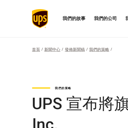
我們的故事
我們的公司
打
開
開
開
啟
啟
我
我
我
們
們
們
的
的
的
首頁
新聞中心
發佈新聞稿
我們的策略
故
公
影
事
司
響
選
功
力
單
能
選
表
單
我們的策略
UPS 宣布將旗下 
Inc.