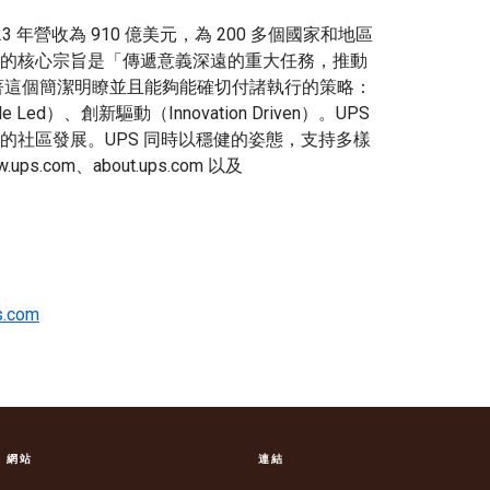
23 年營收為 910 億美元，為 200 多個國家和地區
的核心宗旨是「傳遞意義深遠的重大任務，推動
工堅信著這個簡潔明瞭並且能夠能確切付諸執行的策略：
 Led）、創新驅動（Innovation Driven）。UPS
的社區發展。UPS 同時以穩健的姿態，支持多樣
com、about.ups.com 以及
s.com
S 網站
連結