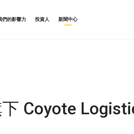
我們的影響力
投資人
新聞中心
打
打
開
開
投
新
資
聞
人
中
選
心
單
選
單
Coyote Logisti