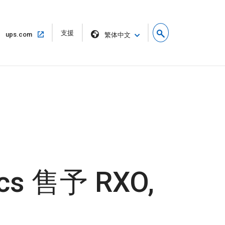
在
支援
在
ups.com
繁体中文
新
相
視
同
窗
的
開
視
啟
窗
中
開
啟
cs 售予 RXO,