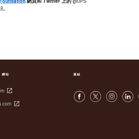
Foundation
網頁和 Twitter 上的
@UPS
資訊。
S 網站
連結
在
om
新
在
s.com
視
新
窗
視
開
窗
啟
開