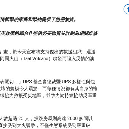
情衝擊的家庭和動物提供了急需物資。
 正與救援組織合作提供必要物資並計劃為相關維修
公民計畫，於今天宣布將支持傑出的救援組織，運送
山（Taal Volcano）噴發而陷入災情的澳
切，」UPS 基金會總裁暨 UPS 多樣性與包
示。「災難破壞的規模令人震驚，而每種情況都有其自身的複
織協力救援受災地區，並致力於持續協助災區重
數超過 25 人，損毀房屋則高達 2000 多間以
物直接受到大火襲擊，不僅生態系統受到嚴重破