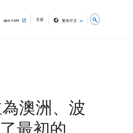
在
支援
在
ups.com
繁体中文
新
相
視
同
窗
的
開
視
啟
窗
中
開
啟
並為澳洲、波
了最初的