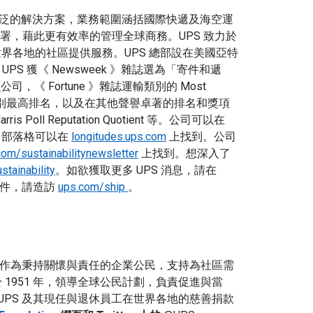
，提供廣泛的解決方案，業務範圍涵括國際快遞及海空運
署，藉此更有效率的管理全球商務。UPS 致力於
世界各地的社區提供服務。UPS 總部設在美國亞特
PS 獲《 Newsweek 》雜誌選為「寄件和遞
e
公司，《 Fortune 》雜誌運輸類別的 Most
別最高排名，以及在其他聲譽卓著的排名和獎項
 Harris Poll Reputation Quotient 等。公司可以在
司部落格可以在
longitudes.ups.com
上找到。公司
com/sustainabilitynewsletter
上找到。想深入了
tainability
。如欲獲取更多 UPS 消息，請在
 寄件，請造訪
ups.com/ship
。
傳統，作為秉持關懷與責任的企業公民，支持為社區需
 1951 年，領導全球公民計劃，負責促進與當
，UPS 及其現任與退休員工在世界各地的慈善捐款