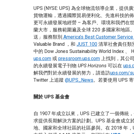
UPS (NYSE: UPS) 為全球物流領導企業
貨物運輸，透過國際貿易便利化、先進科技的佈
更可永續發展地經營 – 為客戶、環境和我們在
蘭大市，服務範圍遍及全球 220 多國家和地區。U
送」服務類別
America’s Best Customer Servic
Valuable Brand ，和
JUST 100
清單社會責任類
中的 Dow Jones Sustainability World Index 、
ups.com
或
pressroom.ups.com
上找到，其公
的永續發展電子刊物
UPS Horizons
可以在
ups.
解我們對於永續發展的努力，請造訪
ups.com/sus
Twitter 上追蹤
@UPS_News
。若要使用 UPS
關於 UPS 基金會
自 1907 年成立以來，UPS 已建立了一個
求提供長期解決方案的計劃。UPS 基金會成立於
地、國家和全球社區的社區參與。在 2018 年