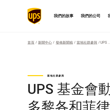
我們的故事
我們的公司
打
開
開
開
啟
啟
我
我
我
們
們
們
的
的
的
首頁
新聞中心
發佈新聞稿
當地社群參與
UPS ...
故
公
影
事
司
響
選
功
力
單
能
選
表
單
當地社群參與
UPS 基金
多黎各和菲律