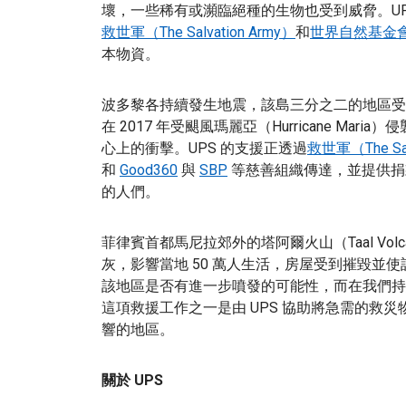
壞，一些稀有或瀕臨絕種的生物也受到威脅。UP
救世軍（The Salvation Army）
和
世界自然基金會（Wo
本物資。
波多黎各持續發生地震，該島三分之二的地區受
在 2017 年受颶風瑪麗亞（Hurricane M
心上的衝擊。UPS 的支援正透過
救世軍（The Sal
和
Good360
與
SBP
等慈善組織傳達，並提供捐
的人們。
菲律賓首都馬尼拉郊外的塔阿爾火山（Taal Vo
灰，影響當地 50 萬人生活，房屋受到摧毀並
該地區是否有進一步噴發的可能性，而在我們持
這項救援工作之一是由 UPS 協助將急需的救
響的地區。
關於 UPS