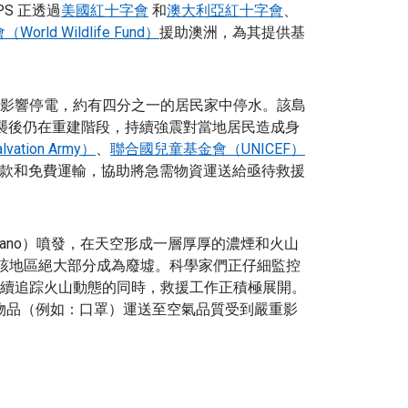
S 正透過
美國紅十字會
和
澳大利亞紅十字會
、
rld Wildlife Fund）
援助澳洲，為其提供基
影響停電，約有四分之一的居民家中停水。該島
aria）侵襲後仍在重建階段，持續強震對當地居民造成身
vation Army）
、
聯合國兒童基金會（UNICEF）
款和免費運輸，協助將急需物資運送給亟待救援
lcano）噴發，在天空形成一層厚厚的濃煙和火山
使該地區絕大部分成為廢墟。科學家們正仔細監控
續追踪火山動態的同時，救援工作正積極展開。
災物品（例如：口罩）運送至空氣品質受到嚴重影