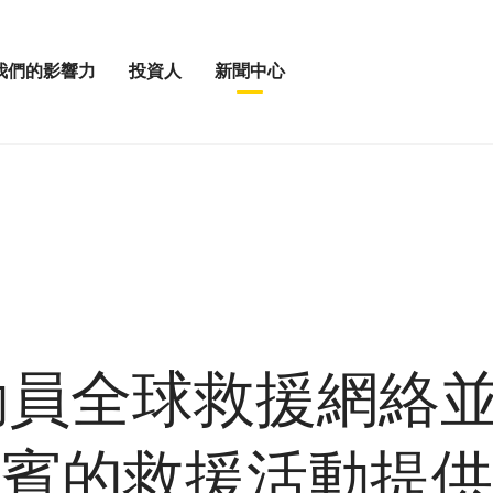
我們的影響力
投資人
新聞中心
打
打
開
開
投
新
資
聞
人
中
選
心
單
選
單
會動員全球救援網絡
賓的救援活動提供