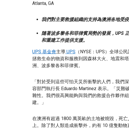
Atlanta, GA
我們對主要救援組織的支持為澳洲各地受疫
隨著波多黎各和菲律賓局勢的發展，UPS
和重建工作提供支援。
UPS 基金會
主導
UPS
（NYSE：UPS）全球
拯救生命的物資和服務到因森林大火、地震和塔阿爾火
洲、波多黎各和菲律賓。
「對於受到這些可怕天災所衝擊的人們，我們深表關
容部門執行長 Eduardo Martinez 表
雜性。我們很高興能夠與我們的救援合作夥伴組
建。」
在澳洲有超過 1800 萬英畝的土地被燒毀，死亡人
上。除了對人類造成衝擊外，約有 10 億隻動