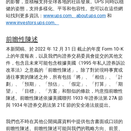
的影響，並積極支持全球各地的社區發展。UPS 同時以穩
健的姿態，支持多樣化、平等和包容性。您可以在這些網
站找到更多資訊：
www.ups.com、
about.ups.com
和
www.investors.ups.com。
前瞻性陳述
本新聞稿、於 2022 年 12 月 31 日 截止的年度 Form 10-K
上的年度報表，以及我們向證券交易委員會提交的其他文
件，包含且未來可能包含根據美國《1995 年私人證券訴訟
改革法》之意義的「前瞻性陳述」。除了對於現時事實或
過往事實的陳述之外，所有包括「將」、「相信」、「計
劃」、「預期」、「預估」、「假定」、「打算」、「期
望」、「目標」、「方案」和類似的條款，均意指前瞻性
陳述。前瞻性陳述依據美國聯邦 1933 年證券法第 27A 節
與 1934 年證券交易法第 21E 節的安全港法規提出。
我們也不時在其他公開揭露資料中提供包含書面或口頭的
前瞻性陳述。前瞻性陳述可能與我們的戰略方向、前景、