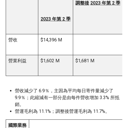
調整後
2023 年第 2 季
2023 年第 2 季
營收
$14,396 M
1
營業利益
$1,602 M
$1,681 M
營收減少了 6.9％，主因為平均每日寄件量減少了
9.9％；此縮減有一部分是由每件營收增加 3.3% 所抵
銷。
營運毛利為 11.1%；調整後營運毛利為 11.7%。
國際業務