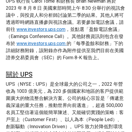
UPS 執行長 Carol Tomé 和財務長 Brian Newman 將於
2023 年 8 月 8 日 美國東部時間上午 8:30 分舉行的視訊會
議中，與投資人和分析師討論第二季的結果。其他人將可
透過即時網路直播參與視訊會議。若要參加電話會議，請
前往
www.investors.ups.com
，並點選「盈餘電話會議」
（Earnings Conference Call）。其他財務資訊則包含在發
布於
www.investors.ups.com
的「每季盈餘和財務」下的
詳細財務附錄，該附錄亦作為附件提供至我們目前在美國
證券交易委員會（SEC）的 Form 8-K 報告上。
關於 UPS
UPS（NYSE：UPS）是全球最大的公司之一，2022 年營
收為 1003 億美元，為 220 多個國家和地區的客戶提供範
圍廣大的物流整合解決方案。公司的核心宗旨是「傳遞意
義深遠的重大任務，推動世界向前邁進」，超過 500,000
名員工堅信著這個能簡單陳述、又能確切實踐的策略：客
戶至上（Customer First）、以人為本（People Led）、
創新驅動（Innovation Driven）。UPS 致力於降低對環境