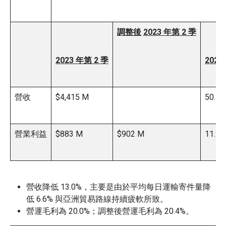
調整後
2023 年第 2 季
2023 年第 2 季
202
營收
$4,415 M
50.7
營業利益
$883 M
$902 M
11.9
營收降低 13.0%，主要是由於平均每日運輸寄件量降
低 6.6% 與亞洲貿易路線持續疲軟所致。
營運毛利為 20.0%；調整後營運毛利為 20.4%。