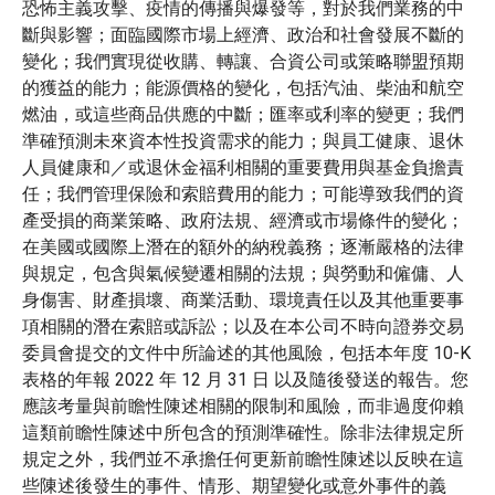
恐怖主義攻擊、疫情的傳播與爆發等，對於我們業務的中
斷與影響；面臨國際市場上經濟、政治和社會發展不斷的
變化；我們實現從收購、轉讓、合資公司或策略聯盟預期
的獲益的能力；能源價格的變化，包括汽油、柴油和航空
燃油，或這些商品供應的中斷；匯率或利率的變更；我們
準確預測未來資本性投資需求的能力；與員工健康、退休
人員健康和／或退休金福利相關的重要費用與基金負擔責
任；我們管理保險和索賠費用的能力；可能導致我們的資
產受損的商業策略、政府法規、經濟或市場條件的變化；
在美國或國際上潛在的額外的納稅義務；逐漸嚴格的法律
與規定，包含與氣候變遷相關的法規；與勞動和僱傭、人
身傷害、財產損壞、商業活動、環境責任以及其他重要事
項相關的潛在索賠或訴訟；以及在本公司不時向證券交易
委員會提交的文件中所論述的其他風險，包括本年度 10-K
表格的年報 2022 年 12 月 31 日 以及隨後發送的報告。您
應該考量與前瞻性陳述相關的限制和風險，而非過度仰賴
這類前瞻性陳述中所包含的預測準確性。除非法律規定所
規定之外，我們並不承擔任何更新前瞻性陳述以反映在這
些陳述後發生的事件、情形、期望變化或意外事件的義