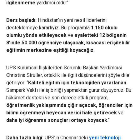
ilgilenmeme
yardımcı oldu.”
Ders başladı:
Hindistan’ın yeni nesil liderlerini
desteklemeye kararlıyız. Bu programla
1.150 okulu
olumlu yönde etkileyecek
ve
eyaletteki 12 bölgenin
8’inde 50.000 öğrenciye ulaşacak, kısacası erişilebilir
eğitimin merkezine eşitliği koyacağız
.
UPS Kurumsal İlişkilerden Sorumlu Başkan Yardımcısı
Christina Struller, ortaklık ile ilgili düşüncelerini şöyle dile
getiriyor:
“
Kaliteli eğitim için teknolojiden yararlanan
Sampark Vakfı ile iş birliği yapmaktan gurur duyuyoruz. Bu
hükümet destekli ve son derece etkili program,
öğretmenlik yaklaşımında çığır açacak, öğrenciler için
bilimi öğrenmeyi heyecan verici hale getirecek
ve
daha iyi öğrenme sonuçları ortaya koyacak
.”
Daha fazla bilgi:
UPS’in Chennai’deki
yeni teknoloji