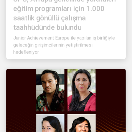
eğitim programları için 1.000
saatlik gönüllü çalışma
taahhüdünde bulundu
Junior Achievement Europe ile yapılan iş birliğiyle
geleceğin girişimcilerinin yetiştirilmesi
hedefleniyor