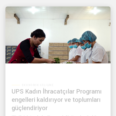
EKONOMIK GELIŞME
UPS Kadın İhracatçılar Programı
engelleri kaldırıyor ve toplumları
güçlendiriyor
Küçük işletmelerle dünyayı değiştirmek mümkün