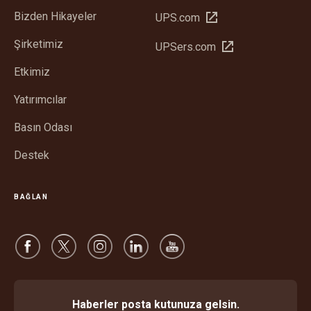
Bizden Hikayeler
Yeni
UPS.com
pencerede
Şirketimiz
Yeni
UPSers.com
aç
pencerede
Etkimiz
aç
Yatırımcılar
Basın Odası
Destek
BAĞLAN
Haberler posta kutunuza gelsin.