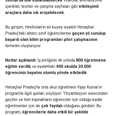
sınıflarda bile kullanılabilecek
videolar, animasyonlu
içerikler, testler ve çalışma sayfaları gibi
etkileşimli
araçlara daha sık erişebilecek
.
Bu girişim, Hindistan’ın en kuzey eyaleti Himaçhal
Pradeş’teki altıncı sınıf öğrencilerine
geçen yıl sunulup
başarılı olan
bilim programları pilot çalışmasının
temelini oluşturuyor.
Notlar açıklandı:
İş birliğinin ilk yılında
800 öğretmene
eğitim verdik
ve eyaletteki
400 okulda
20.000
öğrencinin hayatını olumlu yönde etkiledik
.
Himaçhal Pradeş’te orta okul öğretmeni Vijay Kumar’ın
programla ilgili şunları söylüyor: “Oryantasyon sürecinden
geçtim ve tüm kaynakların öğrenciler için olduğu kadar
öğretmenler için de
çok faydalı
olduğunu gördüm. Bu
program,
öğrencilerle daha etkili bir şekilde