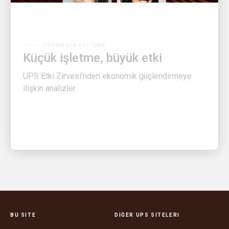
EKONOMIK GELIŞME
Küçük işletme, büyük etki
UPS Etki Zirvesi’nden ekonomik güçlendirmeye
ilişkin analizler
BU SITE
DIĞER UPS SITELERI