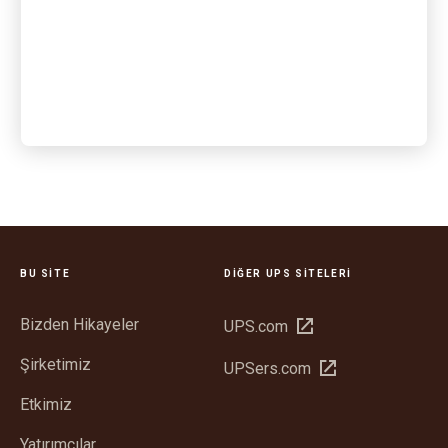
BU SITE
DIĞER UPS SITELERI
Bizden Hikayeler
Yeni
UPS.com
pencerede
Şirketimiz
Yeni
UPSers.com
aç
pencerede
Etkimiz
aç
Yatırımcılar