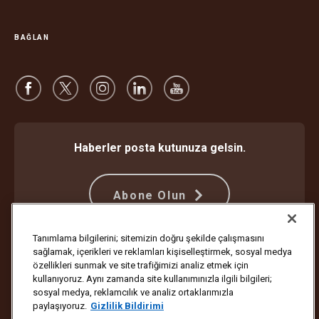
BAĞLAN
Haberler posta kutunuza gelsin.
Abone Olun
Tanımlama bilgilerini; sitemizin doğru şekilde çalışmasını
sağlamak, içerikleri ve reklamları kişiselleştirmek, sosyal medya
Dolandırıcılığa Karşı Koruma
Hüküm ve Koşullar
özellikleri sunmak ve site trafiğimizi analiz etmek için
İnternet Sitesi Kullanım Koşulları
Gizlilik Bildirimi
Çerez Ayarları
kullanıyoruz. Aynı zamanda site kullanımınızla ilgili bilgileri;
sosyal medya, reklamcılık ve analiz ortaklarımızla
Telif Hakkı ©1994-2026 United Parcel Service of America, Inc. Tüm
paylaşıyoruz.
Gizlilik Bildirimi
hakları saklıdır. Bundan sonra e-posta bildirimleri almak istemiyor