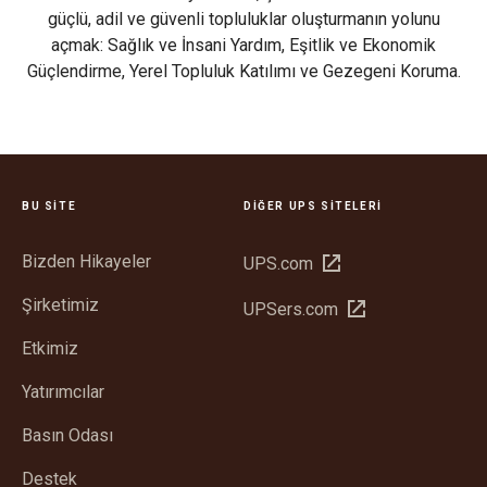
güçlü, adil ve güvenli topluluklar oluşturmanın yolunu
açmak: Sağlık ve İnsani Yardım, Eşitlik ve Ekonomik
Güçlendirme, Yerel Topluluk Katılımı ve Gezegeni Koruma.
BU SITE
DIĞER UPS SITELERI
Bizden Hikayeler
Yeni
UPS.com
pencerede
Şirketimiz
Yeni
UPSers.com
aç
pencerede
Etkimiz
aç
Yatırımcılar
Basın Odası
Destek