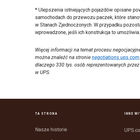
* Ulepszenia istniejących pojazdów opisane p
samochodach do przewozu paczek, które stano
w Stanach Zjednoczonych. W przypadku pozost
wprowadzone, jeśli ich konstrukcja to umożliwi
Więcej informacji na temat procesu negocjacyj
można znaleźć na stronie
negotiations.ups.com
dlaczego 330 tys. osób reprezentowanych prze
w UPS.
TA STRONA
INNE W
Nasze historie
UPS.c