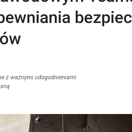
pewniania bezpie
łów
ne z ważnymi udogodnieniami
osną