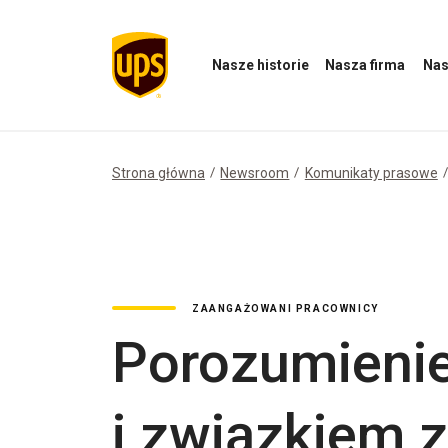
Nasze historie
Nasza firma
Nas
Otwórz
Otwórz
Otwórz
menu
menu
menu
Nasze
Nasza
Nasz
historie
firma
wpływ
Strona główna
Newsroom
Komunikaty prasowe
ZAANGAŻOWANI PRACOWNICY
Porozumienie
i związkiem