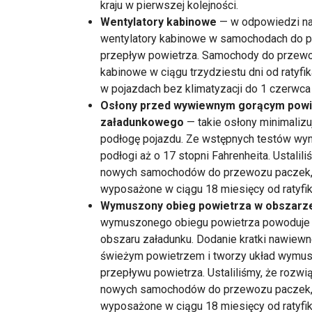
kraju w pierwszej kolejności.
Wentylatory kabinowe
— w odpowiedzi na
wentylatory kabinowe w samochodach do p
przepływ powietrza. Samochody do przew
kabinowe w ciągu trzydziestu dni od ratyfik
w pojazdach bez klimatyzacji do 1 czerwca 
Osłony przed wywiewnym gorącym powi
załadunkowego
— takie osłony minimaliz
podłogę pojazdu. Ze wstępnych testów wyn
podłogi aż o 17 stopni Fahrenheita. Ustalil
nowych samochodów do przewozu paczek, a
wyposażone w ciągu 18 miesięcy od ratyfik
Wymuszony obieg powietrza w obszarze
wymuszonego obiegu powietrza powoduje p
obszaru załadunku. Dodanie kratki nawiewn
świeżym powietrzem i tworzy układ wymus
przepływu powietrza. Ustaliliśmy, że rozwi
nowych samochodów do przewozu paczek, a
wyposażone w ciągu 18 miesięcy od ratyfi