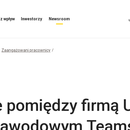
z wpływ
Inwestorzy
Newsroom
Otwórz
Otwórz
menu
menu
inwestorów
Newsroom
Zaangażowani pracownicy
 pomiędzy firmą 
 zawodowym Team