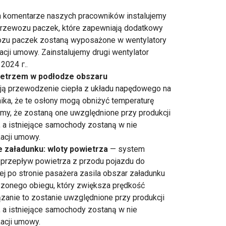
 komentarze naszych pracowników instalujemy
rzewozu paczek, które zapewniają dodatkowy
ozu paczek zostaną wyposażone w wentylatory
acji umowy. Zainstalujemy drugi wentylator
2024 г..
etrzem w podłodze obszaru
ują przewodzenie ciepła z układu napędowego na
ika, że te osłony mogą obniżyć temperaturę
iśmy, że zostaną one uwzględnione przy produkcji
 istniejące samochody zostaną w nie
acji umowy.
 załadunku: wloty powietrza
— system
rzepływ powietrza z przodu pojazdu do
ej po stronie pasażera zasila obszar załadunku
zonego obiegu, który zwiększa prędkość
ązanie to zostanie uwzględnione przy produkcji
 istniejące samochody zostaną w nie
kacji umowy.