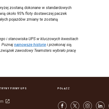
owyżej zostaną dokonane w standardowych
wią około 95% floty dostawczej paczek
ałych pojazdów zmiany te zostaną
a.
nego i stanowiska UPS w kluczowych kwestiach
. Poznaj
najnowsze historie
i przekonaj się,
z związek zawodowy Teamsters wybrało pracę
ITRYNY FIRMY UPS
POŁĄCZ
Otwórz
om
w