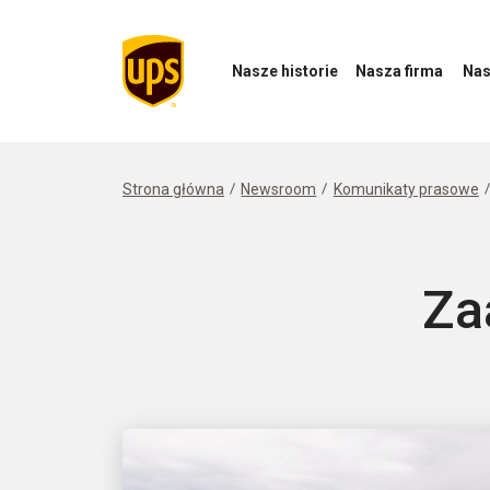
Nasze historie
Nasza firma
Nas
Otwórz
Otwórz
Otwórz
menu
menu
menu
Nasze
Nasza
Nasz
historie
firma
wpływ
Strona główna
Newsroom
Komunikaty prasowe
Za