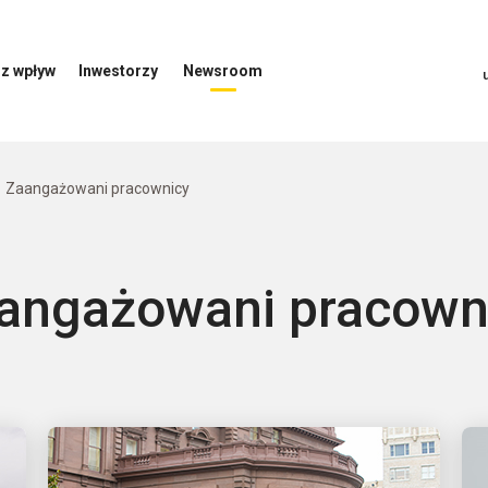
z wpływ
Inwestorzy
Newsroom
Otwórz
Otwórz
menu
menu
inwestorów
Newsroom
Zaangażowani pracownicy
angażowani pracown