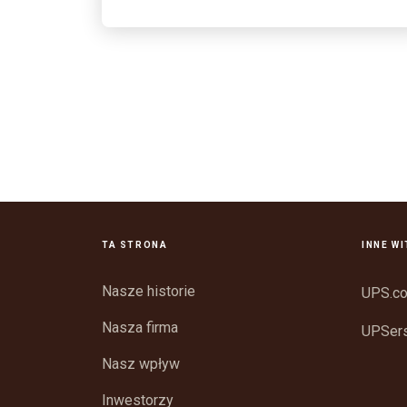
TA STRONA
INNE W
Nasze historie
UPS.c
Nasza firma
UPSer
Nasz wpływ
Inwestorzy