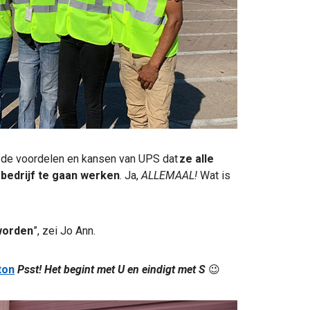
n de voordelen en kansen van UPS dat
ze alle
 bedrijf te gaan werken
. Ja,
ALLEMAAL!
Wat is
worden
”, zei Jo Ann.
ton
Psst! Het begint met U en eindigt met S
😉