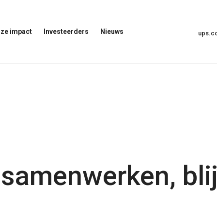
ze impact
Investeerders
Nieuws
ups.
Menu
Nieuwsmenu
voor
Openen
investeerders
openen
t
samenwerken, blij