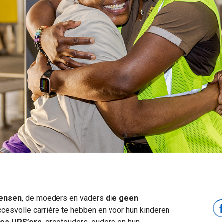
mensen
, de moeders en vaders
die geen
esvolle carrière te hebben en voor hun kinderen
es UPS’ers
, grootouders, ouders en hun