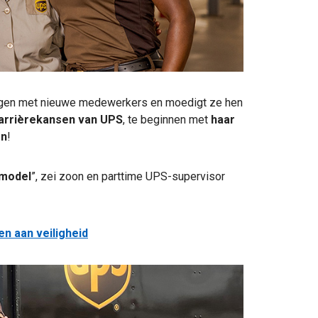
aringen met nieuwe medewerkers en moedigt ze hen
carrièrekansen van UPS
, te beginnen met
haar
en
!
lmodel
”, zei zoon en parttime UPS-supervisor
ven aan veiligheid