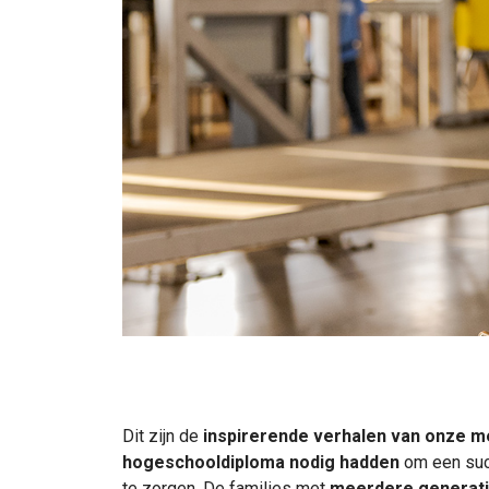
Dit zijn de
inspirerende verhalen van onze 
hogeschooldiploma nodig hadden
om een succ
te zorgen. De families met
meerdere generati