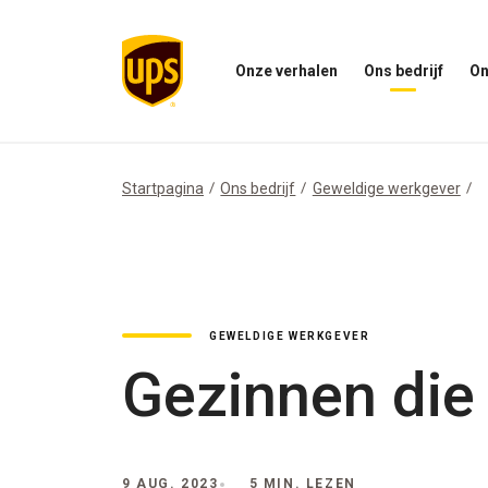
Onze verhalen
Ons bedrijf
On
Open
Open
Open
het
ons
het
menu
bedrijfsmenu
menu
Onze
Onze
Verhalen
impac
Startpagina
Ons bedrijf
Geweldige werkgever
GEWELDIGE WERKGEVER
Gezinnen die 
9 AUG. 2023
5 MIN. LEZEN