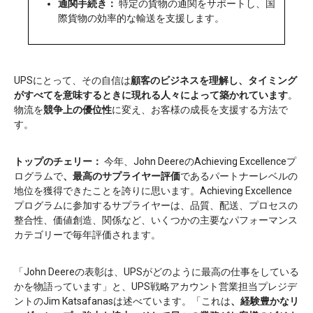
通関手続き：
特定の貨物の通関をサポートし、国
際貨物の効率的な輸送を支援します。
UPSにとって、その自信は
顧客のビジネスを理解し、タイミング
がすべてを意味するときに現れる人々によって築かれています
。
物流を
競争上の優位性
に変え、お客様の成長を支援する方法で
す。
トップのチェリー：
今年、John DeereのAchieving Excellenceプ
ログラムで
、最高のサプライヤー評価
であるパートナーレベルの
地位を獲得できたことを誇りに思います。Achieving Excellence
プログラムに参加するサプライヤーは、品質、配送、プロセスの
整合性、価値創造、関係など、いくつかの主要なパフォーマンス
カテゴリーで毎年評価されます。
「John Deereの表彰は、UPSがどのように最高の仕事をしている
かを物語っています」と、UPS戦略アカウント営業担当プレジデ
ントのJim Katsafanasは述べています。「これは
、経験豊かなリ