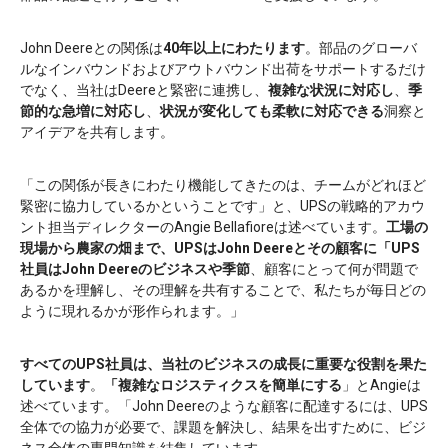
John Deereとの関係は
40年以上にわたります
。部品のグローバ
ルなインバウンドおよびアウトバウンド出荷をサポートするだけ
でなく、当社はDeereと緊密に連携し、
複雑な状況に対応し
、
季
節的な急増に対応し
、
状況が変化しても柔軟に対応できる
洞察と
アイデアを共有します。
「この関係が長きにわたり機能してきたのは、チームがどれほど
緊密に協力しているかということです」と、UPSの戦略的アカウ
ント担当ディレクターのAngie Bellafioreは述べています。
工場の
現場から農家の畑まで、UPSはJohn Deereとその顧客に
「UPS
社員はJohn Deereのビジネスや季節
、顧客にとって何が問題で
あるかを理解し、その理解を共有することで、私たちが毎日どの
ように現れるかが形作られます。」
すべてのUPS社員は、当社のビジネスの成長に重要な役割を果た
しています
。
「複雑なロジスティクスを簡単にする
」とAngieは
述べています。「John Deereのような顧客に配達するには、UPS
全体での協力が必要で、課題を解決し、結果を出すために、ビジ
ネス全体の専門知識を結集しています。