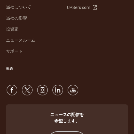
し
当社について
新
UPSers.com
い
し
ウ
当社の影響
い
ィ
ウ
ン
投資家
ィ
ド
ン
ウ
ニュースルーム
ド
で
サポート
ウ
開
で
く
開
接続
く
ニュースの配信を
希望します。