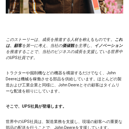
このストーリーは、成長を推進する人材を称
えるものです。
これ
は、顧客
を第一に考え、当社の
価値観
を主導し、
イノベーション
を推進することで、当社のビジネスの成長を支援している世界中
のUPS社員です。
トラクターや掘削機などの機器を構築するだけでなく、John
Deereは機械を稼働させる部品を供給しています。ほとんどの製
造および工業企業と同様に、John Deereとその顧客はタイムリ
ーな配達を頼りにしています。
そこで、UPS社員が登場します。
世界中のUPS社員は、製造業務を支援し、現場の顧客への重要な
部品の配送を行うことで、John Deereを支援しています。