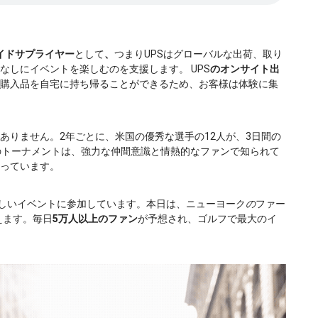
イドサプライヤー
として
、
つまりUPSはグローバルな出荷、取り
なしにイベントを楽しむのを支援します。
UPS
のオンサイト出
購入品を自宅に持ち帰ることができるため、お客様は体験に集
ありません。2年ごとに、米国の優秀な選手の12人が、3日間の
のトーナメントは、強力な仲間意識と情熱的なファンで知られて
っています。
しいイベントに参加しています。本日は、ニューヨーク
の
ファー
えます。毎日
5万人以上のファン
が予想され、ゴルフで最大のイ