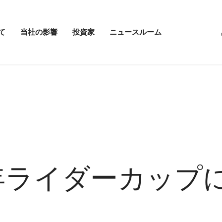
て
当社の影響
投資家
ニュースルーム
「当
投
ニ
社
資
ュ
の
家
ー
影
メ
ス
響」
ニ
ル
メ
ュ
ー
ニ
ー
ム
ュ
を
の
ー
開
メ
を
く
ニ
開
ュ
く
ー
を
開
25年ライダーカップ
く