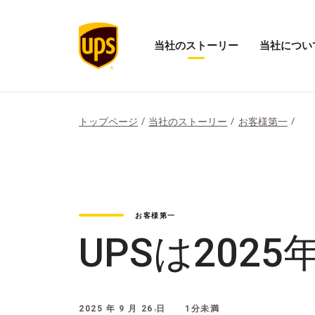
当社のストーリー
当社につい
当
「当
社
社
の
に
ス
つ
ト
い
トップページ
当社のストーリー
お客様第一
ー
て」
リ
メ
ー
ニ
の
ュ
メ
ー
ニ
を
ュ
開
お客様第一
ー
く
を
UPSは20
開
く
2025 年 9 月 26 日
1分未満