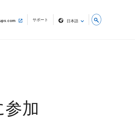
リ
サポート
同
ups.com
日本語
ン
じ
ク
ウ
を
ィ
新
ン
し
ド
い
ウ
ウ
で
ィ
開
ン
く
ド
ウ
で
開
く
に参加