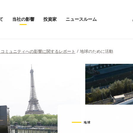
て
当社の影響
投資家
ニュースルーム
「当
投
ニ
社
資
ュ
の
家
ー
影
メ
ス
響」
ニ
ル
とコミュニティへの影響に関するレポート
地球のために活動
メ
ュ
ー
ニ
ー
ム
ュ
を
の
ー
開
メ
を
く
ニ
開
ュ
く
ー
を
開
く
地球