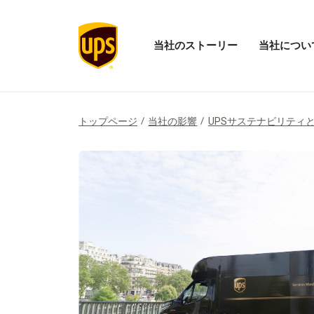
当社のストーリー
当社につい
当
「当
社
社
の
に
ス
つ
ト
い
トップページ
当社の影響
UPSサステナビリティ
ー
て」
リ
メ
ー
ニ
の
ュ
メ
ー
ニ
を
ュ
開
ー
く
を
開
く