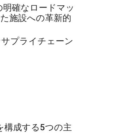
の明確なロードマッ
した施設への革新的
。
なサプライチェーン
を構成する5つの主