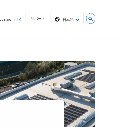
リ
サポート
同
ups.com
日本語
ン
じ
ク
ウ
を
ィ
新
ン
し
ド
い
ウ
ウ
で
ィ
開
ン
く
ド
ウ
で
開
く