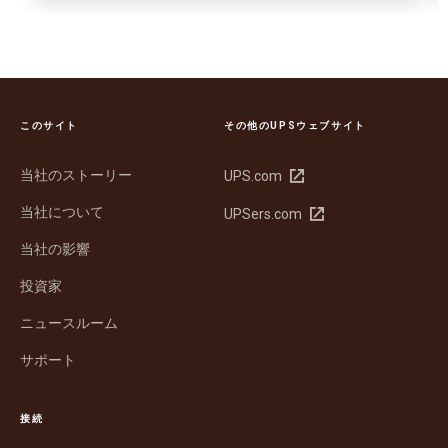
このサイト
その他のUPSウェブサイト
当社のストーリー
新
UPS.com
し
当社について
新
UPSers.com
い
し
ウ
当社の影響
い
ィ
ウ
ン
投資家
ィ
ド
ン
ウ
ニュースルーム
ド
で
サポート
ウ
開
で
く
開
接続
く