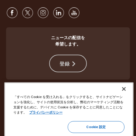
ニュースの配信を
希望します。
登録
違法行為から身を守る
ご利用規約
ウェブサイト使用条件
プライバシー通知
Cookie設定
「すべての Cookie を受け入れる」をクリックすると、サイトナビゲーシ
ョンを強化し、サイトの使用状況を分析し、弊社のマーケティング活動を
支援するために、デバイスに Cookie を保存することに同意したことにな
Copyright ©1994 - 2026 United Parcel Service of America, Inc. All rights
ります。
プライバシーポリシー
reserved. Eメールの配信停止をご希望の場合は
こちらから登録を解除してください
Cookie 設定
その他すべてのEメール設定を更新するか、UPSマーケティングEメー
ルの購読を解除するには、
こちらをクリック
してください。