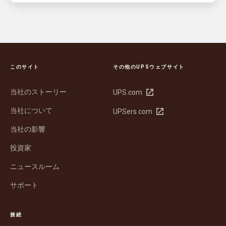
このサイト
その他のUPSウェブサイト
当社のストーリー
新
UPS.com
し
当社について
新
UPSers.com
い
し
ウ
当社の影響
い
ィ
ウ
ン
投資家
ィ
ド
ン
ウ
ニュースルーム
ド
で
サポート
ウ
開
で
く
開
接続
く