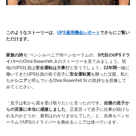
このようなストーリーは、
UPS雇用機会レポート
でさらにご覧い
ただけます。
家族の誇り:
ペンシルベニア州ベンセーラムの、
3代目のUPSドラ
イバー
のChris Rosenfelt Jr.のストーリーを見てみましょう。現
地のUPS社員は
安全運転は大事だ
と言うでしょう。
22年間
一緒に
働いてきたUPS社員の前で息子に
安全運転賞
を贈った父親、私た
ちが
シニア
と呼んでいるChris Rosenfelt Sr.の気持ちを想像して
みてください。
「息子は私から賞を受け取りたいと言ったのです。
自慢の息子か
らの言葉に本当に感激しました
。正直言って息子に仕事が続けら
れるのかどうか、最初はわかりませんでした」と、自身もベンセ
ーラムでUPSのドライバーを務めるシニアは述べています。