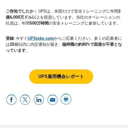
ご存知でしたか：
UPSは、米国だけで安全トレーニングに年間
2
億6,000万ドル
以上を投資しています。当社のオペレーションの
社員は、年間
500万時間
の安全トレーニングに参加しています。
登録:
今すぐ
UPSjobs.com
からご応募ください。多くの応募者に
は
25分
以内に内定通知が届き、
臨時職の約80%で面接が不要とな
っています
。
UPS雇用機会レポート