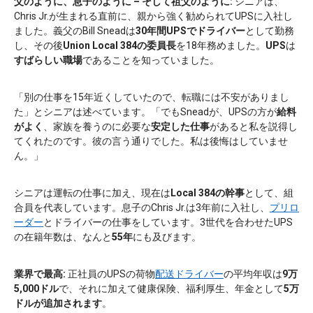
父のように、息子のように – そして祖父のように:
シニアは、
Chris Jr.が生まれる直前に、親から強く勧められてUPSに入社し
ました。義父のBill Sneadは
30年間
UPSでドライバー
として勤務
し、その後
Union Local 384の委員長
を18年務めました。
UPS
は
すばらしい職場
であることを知っていました。
「別の仕事を15年近くしていたので、転職には不安がありまし
た」とシニアは述べています。「でもSneadが、UPSの方が
給料
がよく
、家族を養うのに必要な
安定した仕事
があると私を説得し
てくれたのです。彼の言う通りでした。私は後悔はしていませ
ん。」
シニアは運転の仕事に加え、現在は
Local 384の幹事
として、組
合員を代表しています。息子のChris Jr.は3年前に入社し、
プリロ
ーダー
とドライバーの仕事をしています。3世代を合わせたUPS
の在籍年数は、なんと
55年
にも及びます。
業界で最高:
正社員のUPSの荷物
配送ドライバー
の平均年収は
9万
5,000ドル
で、それに加えて健康保険、福利厚生、年金として
5万
ドルが追加されます
。