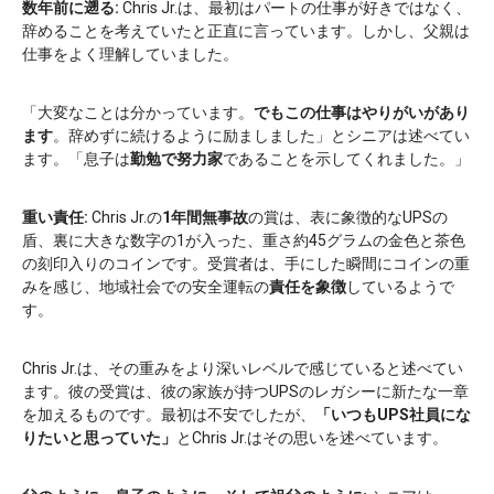
数年前に遡る:
Chris Jr.は、最初はパートの仕事が好きではなく、
辞めることを考えていたと正直に言っています。しかし、父親は
仕事をよく理解していました。
「大変なことは分かっています。
でもこの仕事はやりがいがあり
ます
。辞めずに続けるように励ましました」とシニアは述べてい
ます。「息子は
勤勉で努力家
であることを示してくれました。」
重い責任:
Chris Jr.の
1年間無事故
の賞は、表に象徴的なUPSの
盾、裏に大きな数字の1が入った、重さ約45グラムの金色と茶色
の刻印入りのコインです。受賞者は、手にした瞬間にコインの重
みを感じ、地域社会での安全運転の
責任を象徴
しているようで
す。
Chris Jr.は、その重みをより深いレベルで感じていると述べてい
ます。彼の受賞は、彼の家族が持つUPSのレガシーに新たな一章
を加えるものです。最初は不安でしたが、
「いつもUPS社員にな
りたいと思っていた」
とChris Jr.はその思いを述べています。