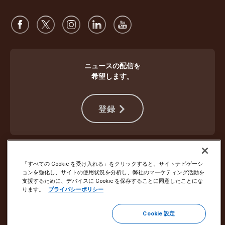
ニュースの配信を
希望します。
登録
違法行為から身を守る
ご利用規約
ウェブサイト使用条件
プライバシー通知
Cookie設定
「すべての Cookie を受け入れる」をクリックすると、サイトナビゲーシ
ョンを強化し、サイトの使用状況を分析し、弊社のマーケティング活動を
支援するために、デバイスに Cookie を保存することに同意したことにな
Copyright ©1994 - 2026 United Parcel Service of America, Inc. All rights
ります。
プライバシーポリシー
reserved. Eメールの配信停止をご希望の場合は
こちらから登録を解除してください
Cookie 設定
その他すべてのEメール設定を更新するか、UPSマーケティングEメー