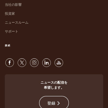
し
ウ
当社の影響
い
ィ
ウ
ン
投資家
ィ
ド
ン
ウ
ニュースルーム
ド
で
サポート
ウ
開
で
く
開
接続
く
ニュースの配信を
希望します。
登録