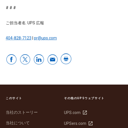
# # #
ご担当者名: UPS 広報
404-828-7123
|
pr@ups.com
このサイト
その他のUPSウェブサイト
当社のストーリー
新
UPS.com
し
当社について
新
UPSers.com
い