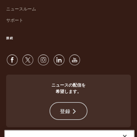
ィ
ド
ン
ウ
ニュースルーム
ド
で
サポート
ウ
開
で
く
開
接続
く
ニュースの配信を
希望します。
登録