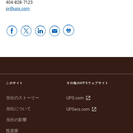
404-828-7123
pr@ups.com
このサイト
その他のUPSウェブサイト
当社のストーリー
新
UPS.com
し
当社について
新
UPSers.com
い
し
ウ
当社の影響
い
ィ
ウ
ン
投資家