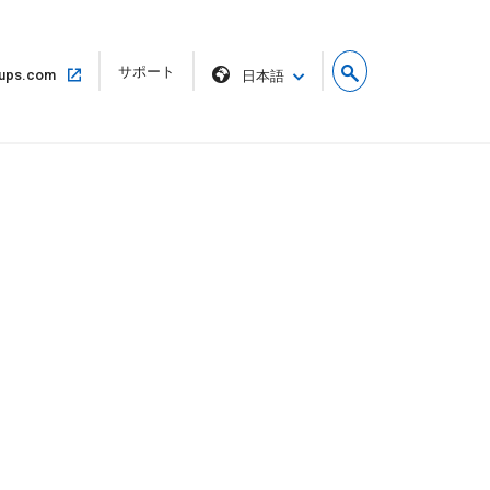
リ
サポート
同
ups.com
日本語
ン
じ
ク
ウ
を
ィ
新
ン
し
ド
い
ウ
ウ
で
ィ
開
ン
く
ド
ウ
で
開
く