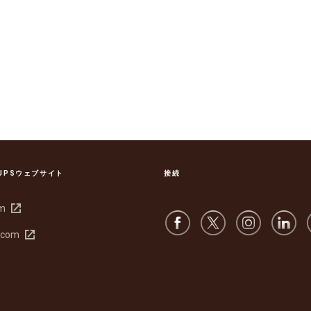
UPSウェブサイト
接続
新
om
し
新
.com
い
し
ウ
い
ィ
ウ
ン
ィ
ド
ン
ウ