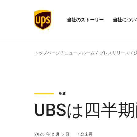
当社のストーリー
当社につい
当
「当
社
社
の
に
ス
つ
ト
い
トップページ
ニュースルーム
プレスリリース
ー
て」
リ
メ
ー
ニ
の
ュ
メ
ー
ニ
を
ュ
開
決算
ー
く
を
UBSは四半
開
く
2025 年 2 月 5 日
1分未満