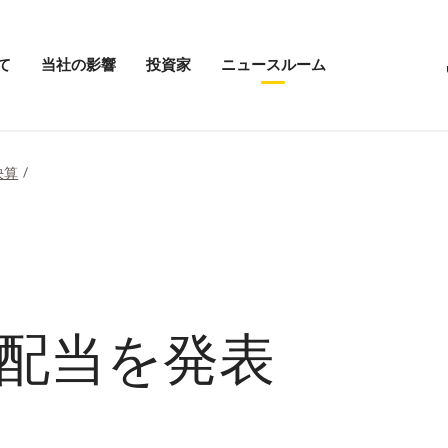
て
当社の影響
投資家
ニュースルーム
「当
投
ニ
社
資
ュ
の
家
ー
影
メ
ス
響」
ニ
ル
決算
メ
ュ
ー
ニ
ー
ム
ュ
を
の
ー
開
メ
を
く
ニ
開
ュ
く
ー
を
開
期配当を発表
く