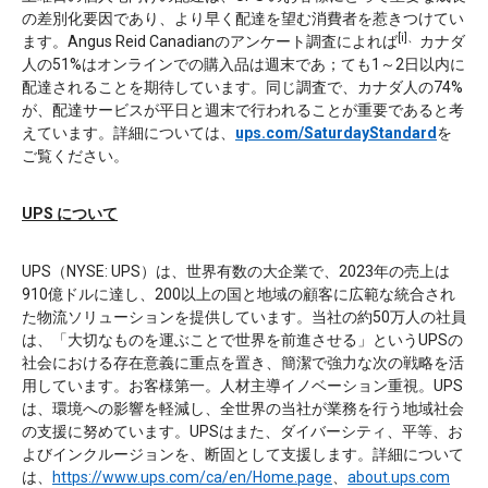
の差別化要因であり、より早く配達を望む消費者を惹きつけてい
[i]、
ます。Angus Reid Canadianのアンケート調査によれば
カナダ
人の51%はオンラインでの購入品は週末であ；ても1～2日以内に
配達されることを期待しています。同じ調査で、カナダ人の74%
が、配達サービスが平日と週末で行われることが重要であると考
えています。詳細については、
ups.com/SaturdayStandard
を
ご覧ください。
UPS について
UPS（NYSE: UPS）は、世界有数の大企業で、2023年の売上は
910億ドルに達し、200以上の国と地域の顧客に広範な統合され
た物流ソリューションを提供しています。当社の約50万人の社員
は、「大切なものを運ぶことで世界を前進させる」というUPSの
社会における存在意義に重点を置き、簡潔で強力な次の戦略を活
用しています。お客様第一。人材主導イノベーション重視。UPS
は、環境への影響を軽減し、全世界の当社が業務を行う地域社会
の支援に努めています。UPSはまた、ダイバーシティ、平等、お
よびインクルージョンを、断固として支援します。詳細について
は、
https://www.ups.com/ca/en/Home.page
、
about.ups.com