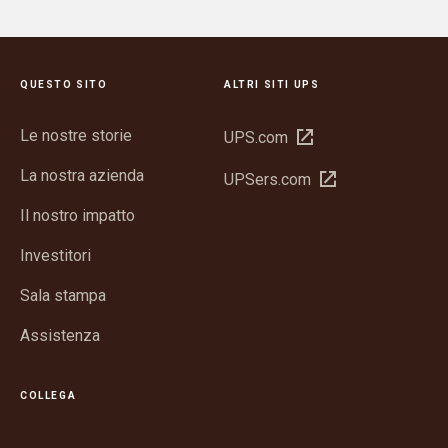
QUESTO SITO
ALTRI SITI UPS
Le nostre storie
Apri
UPS.com
in
La nostra azienda
Apri
UPSers.com
una
in
nuova
Il nostro impatto
una
finestra
nuova
Investitori
finestra
Sala stampa
Assistenza
COLLEGA