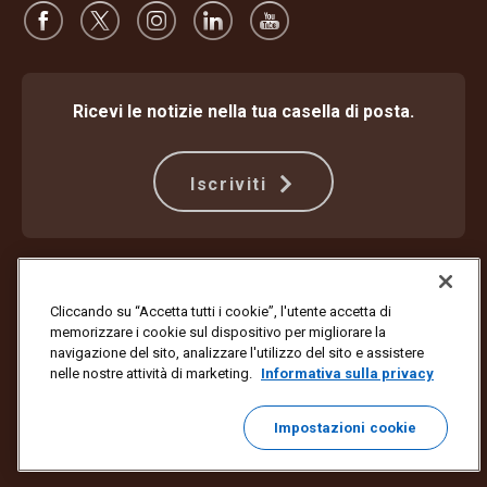
Ricevi le notizie nella tua casella di posta.
Iscriviti
Protezione dalle frodi
Termini e condizioni
Termini di utilizzo del sito web
Informativa sulla privacy
Cliccando su “Accetta tutti i cookie”, l'utente accetta di
Impostazioni dei cookie
memorizzare i cookie sul dispositivo per migliorare la
navigazione del sito, analizzare l'utilizzo del sito e assistere
Copyright ©1994-2026 United Parcel Service of America, Inc. Tutti i
nelle nostre attività di marketing.
Informativa sulla privacy
diritti riservati. Non vuoi più ricevere aggiornamenti via email?
Annulla l'iscrizione qui
Impostazioni cookie
Per aggiornare tutte le preferenze email o annullare l'iscrizione alle
email di marketing di UPS,
fai clic qui
.