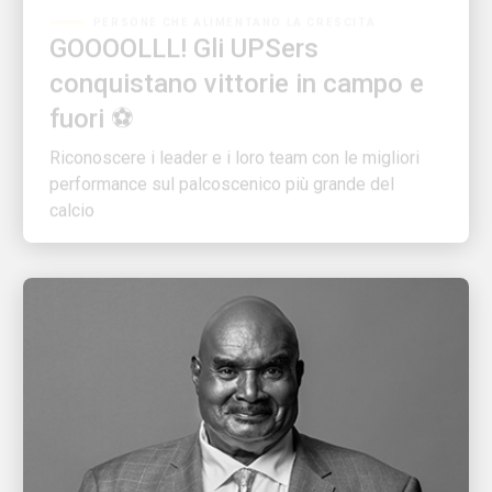
GOOOOLLL! Gli UPSers
conquistano vittorie in campo e
fuori ⚽
Riconoscere i leader e i loro team con le migliori
performance sul palcoscenico più grande del
calcio