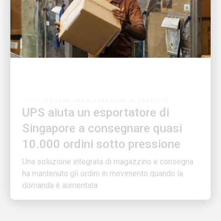
PERSONE CHE ALIMENTANO LA CRESCITA
UPS aiuta un esportatore di
Singapore a consegnare quasi
10.000 ordini sotto pressione
Una soluzione integrata di magazzino e consegna
ha mantenuto gli ordini in movimento quando la
domanda è aumentata