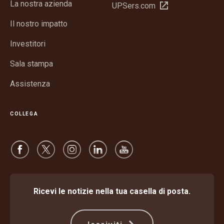
La nostra azienda
Apri
UPSers.com
una
in
nuova
Il nostro impatto
una
finestra
nuova
Investitori
finestra
Sala stampa
Assistenza
COLLEGA
Ricevi le notizie nella tua casella di posta.