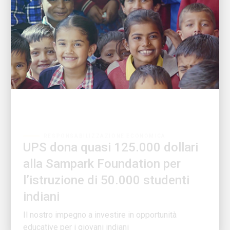
RESPONSABILIZZAZIONE ECONOMICA
UPS dona quasi 125.000 dollari
alla Sampark Foundation per
l’istruzione di 50.000 studenti
indiani
Il nostro impegno a investire in opportunità
educative per i giovani indiani