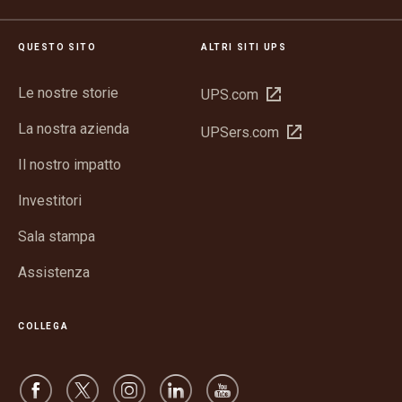
QUESTO SITO
ALTRI SITI UPS
Le nostre storie
Apri
UPS.com
in
La nostra azienda
Apri
UPSers.com
una
in
nuova
Il nostro impatto
una
finestra
nuova
Investitori
finestra
Sala stampa
Assistenza
COLLEGA