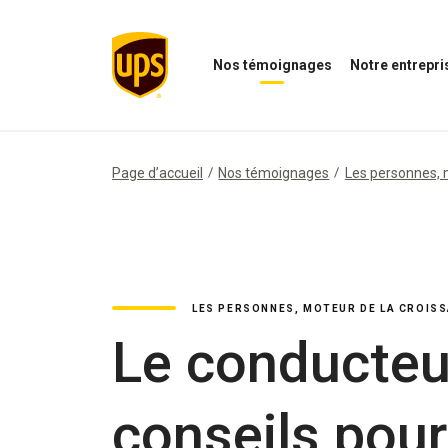
Nos témoignages
Notre entrepri
Ouvrir
Ouvrir
le
le
menu
menu
Nos
de
témoignages
notre
Page d’accueil
Nos témoignages
Les personnes, 
entreprise
LES PERSONNES, MOTEUR DE LA CROIS
Le conducteu
conseils pour 