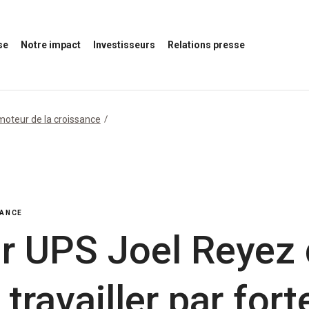
se
Notre impact
Investisseurs
Relations presse
Ouvrir
Ouvrir
Ouvrir
le
le
le
menu
menu
menu
Notre
des
Relations
impact
investisseurs
presse
moteur de la croissance
SANCE
r UPS Joel Reyez
travailler par fort