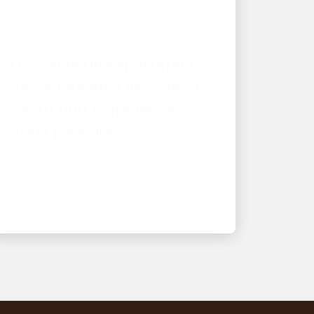
CROISSANCE
UPS aide un exportateur
singapourien à livrer près
de 10 000 commandes
sous pression
Une solution intégrée d'entreposage et
de livraison a permis d'assurer
l'acheminement des commandes
lorsque la demande a fortement
augmenté