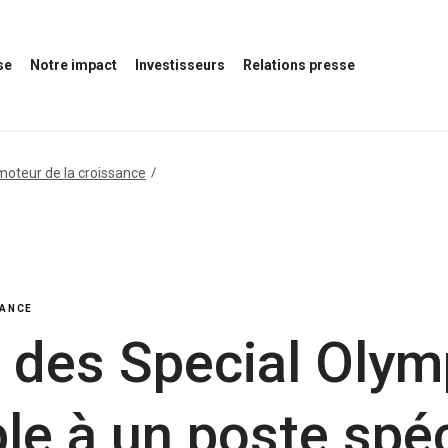
se
Notre impact
Investisseurs
Relations presse
Ouvrir
Ouvrir
Ouvrir
le
le
le
menu
menu
menu
Notre
des
Relations
impact
investisseurs
presse
moteur de la croissance
SANCE
 des Special Olym
ble à un poste spé