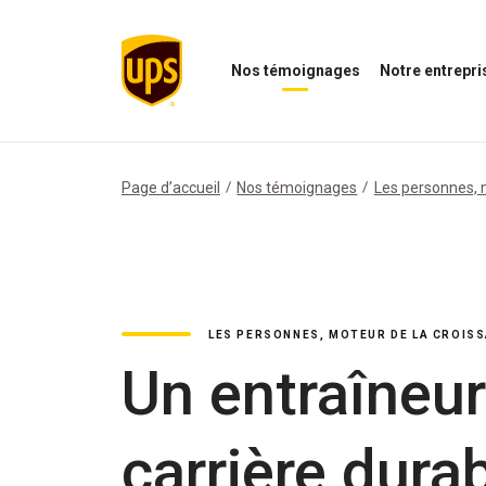
Nos témoignages
Notre entrepri
Ouvrir
Ouvrir
le
le
menu
menu
Nos
de
témoignages
notre
Page d’accueil
Nos témoignages
Les personnes, 
entreprise
LES PERSONNES, MOTEUR DE LA CROIS
Un entraîneur
carrière dura