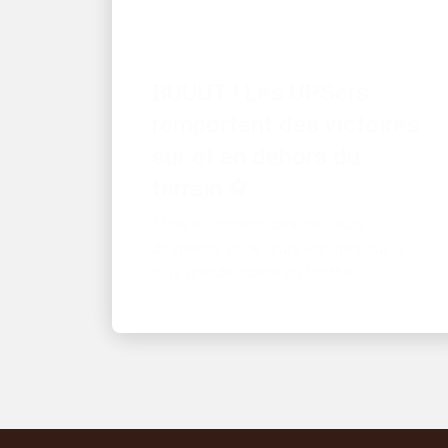
CROISSANCE
BUUUT ! Les UPSers
remportent des victoires
sur et en dehors du
terrain ⚽
Mise à l'honneur des meilleurs
dirigeants et de leurs équipes sur la
plus grande scène du football