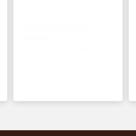
CROISSANCE
En mémoire de Cal
Darden
Une lettre à la famille Darden de la part
de la PDG Carol B. Tomé